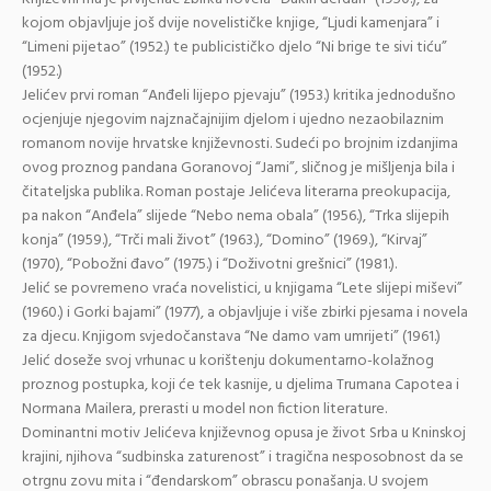
kojom objavljuje još dvije novelističke knjige, “Ljudi kamenjara” i
“Limeni pijetao” (1952.) te publicističko djelo “Ni brige te sivi tiću”
(1952.)
Jelićev prvi roman “Anđeli lijepo pjevaju” (1953.) kritika jednodušno
ocjenjuje njegovim najznačajnijim djelom i ujedno nezaobilaznim
romanom novije hrvatske književnosti. Sudeći po brojnim izdanjima
ovog proznog pandana Goranovoj “Jami”, sličnog je mišljenja bila i
čitateljska publika. Roman postaje Jelićeva literarna preokupacija,
pa nakon “Anđela” slijede “Nebo nema obala” (1956.), “Trka slijepih
konja” (1959.), “Trči mali život” (1963.), “Domino” (1969.), “Kirvaj”
(1970), “Pobožni đavo” (1975.) i “Doživotni grešnici” (1981.).
Jelić se povremeno vraća novelistici, u knjigama “Lete slijepi miševi”
(1960.) i Gorki bajami” (1977), a objavljuje i više zbirki pjesama i novela
za djecu. Knjigom svjedočanstava “Ne damo vam umrijeti” (1961.)
Jelić doseže svoj vrhunac u korištenju dokumentarno-kolažnog
proznog postupka, koji će tek kasnije, u djelima Trumana Capotea i
Normana Mailera, prerasti u model non fiction literature.
Dominantni motiv Jelićeva književnog opusa je život Srba u Kninskoj
krajini, njihova “sudbinska zaturenost” i tragična nesposobnost da se
otrgnu zovu mita i “đendarskom” obrascu ponašanja. U svojem