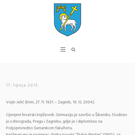
17. lipnja 2015.
Vojin Jelić (Knin, 27. 11. 1921. – Zagreb, 19. 12. 2004.)
Cijenjeni hrvatski književnik. Gimnaziju je završio u Šibeniku. Studirao
je u Beogradu, Pragu i Zagrebu, gdje je i diplomirao na
Poljoprivredno šumarskom fakultetu.
Književni mu je prvijenac zbirka novela “Đukin đerdan” (1950.), za