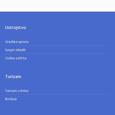
Ustrojstvo
Gradska uprava
Savjet mladih
Civilna zaštita
Turizam
Turizam u Kninu
Brošura