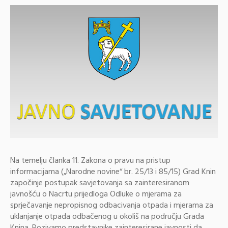
Na temelju članka 11. Zakona o pravu na pristup
informacijama („Narodne novine“ br. 25/13 i 85/15) Grad Knin
započinje postupak savjetovanja sa zainteresiranom
javnošću o Nacrtu prijedloga Odluke o mjerama za
sprječavanje nepropisnog odbacivanja otpada i mjerama za
uklanjanje otpada odbačenog u okoliš na području Grada
Knina. Pozivamo predstavnike zainteresirane javnosti da