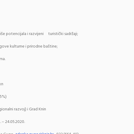
više potencijala i razvijeni
turistički sadržaji;
gove kulturne i prirodne baštine;
zma.
kn
85%)
ionalni razvoj) i Grad Knin
. – 24.05.2020.