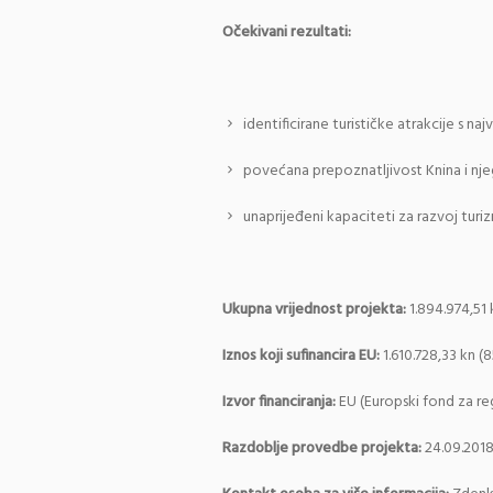
Očekivani rezultati:
identificirane turističke atrakcije s naj
povećana prepoznatljivost Knina i nje
unaprijeđeni kapaciteti za razvoj turi
Ukupna vrijednost projekta:
1.894.974,51 
Iznos koji sufinancira EU:
1.610.728,33 kn (
Izvor financiranja:
EU (Europski fond za reg
Razdoblje provedbe projekta:
24.09.2018