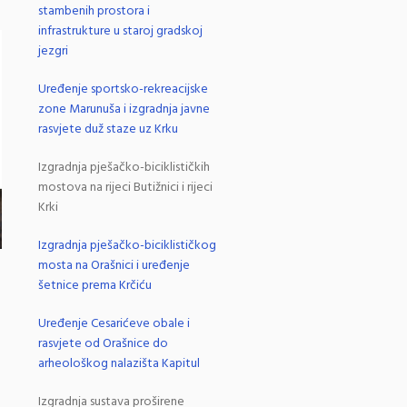
stambenih prostora i
infrastrukture u staroj gradskoj
jezgri
Uređenje sportsko-rekreacijske
zone Marunuša i izgradnja javne
rasvjete duž staze uz Krku
Izgradnja pješačko-biciklističkih
mostova na rijeci Butižnici i rijeci
Krki
Izgradnja pješačko-biciklističkog
mosta na Orašnici i uređenje
šetnice prema Krčiću
Uređenje Cesarićeve obale i
rasvjete od Orašnice do
arheološkog nalazišta Kapitul
Izgradnja sustava proširene