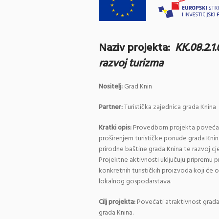
Naziv projekta:
KK.08.2.1
razvoj turizma
Nositelj:
Grad Knin
Partner:
Turistička zajednica grada Knina
Kratki opis:
Provedbom projekta povećat ć
proširenjem turističke ponude grada Knina
prirodne baštine grada Knina te razvoj c
Projektne aktivnosti uključuju pripremu p
konkretnih turističkih proizvoda koji će 
lokalnog gospodarstava.
Cilj projekta:
Povećati atraktivnost grada 
grada Knina.