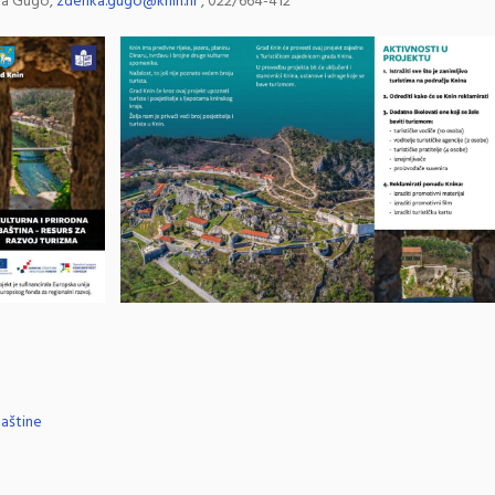
a Gugo,
zdenka.gugo@knin.hr
, 022/664-412
baštine