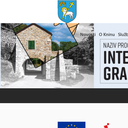
Novosti
O Kninu
Služb