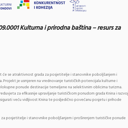
.09.0001
Kulturna i prirodna baština – resurs za
e se atraktivnost grada za posjetitelje i stanovnike poboljšanjem i
. Projekt je usmjeren na vrednovanje turističkih potencijala kulturne i
jelokupne ponude destinacije temeljene na selektivnim oblicima turizma.
reduvjeta za efikasnije upravljanje turističkom ponudom grada Knina i razvo
osigurati veću vidljivost Knina te posljedično povećanu posjetu i prihode
za posjetitelje i stanovnike poboljšanjem i proširenjem turističke ponude