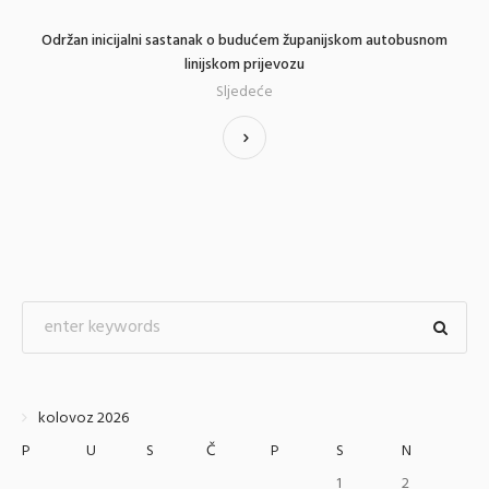
Održan inicijalni sastanak o budućem županijskom autobusnom
linijskom prijevozu
Sljedeće
kolovoz 2026
P
U
S
Č
P
S
N
1
2