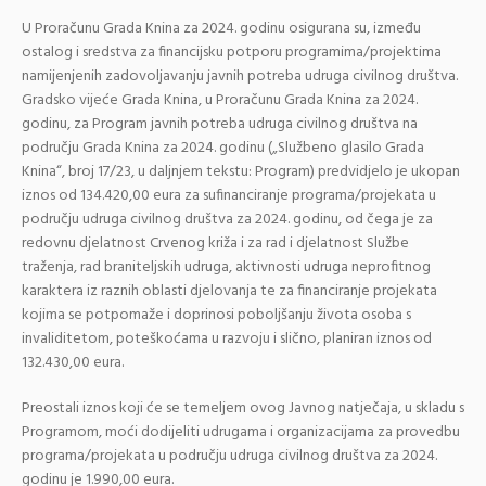
U Proračunu Grada Knina za 2024. godinu osigurana su, između
ostalog i sredstva za financijsku potporu programima/projektima
namijenjenih zadovoljavanju javnih potreba udruga civilnog društva.
Gradsko vijeće Grada Knina, u Proračunu Grada Knina za 2024.
godinu, za Program javnih potreba udruga civilnog društva na
području Grada Knina za 2024. godinu („Službeno glasilo Grada
Knina“, broj 17/23, u daljnjem tekstu: Program) predvidjelo je ukopan
iznos od 134.420,00 eura za sufinanciranje programa/projekata u
području udruga civilnog društva za 2024. godinu, od čega je za
redovnu djelatnost Crvenog križa i za rad i djelatnost Službe
traženja, rad braniteljskih udruga, aktivnosti udruga neprofitnog
karaktera iz raznih oblasti djelovanja te za financiranje projekata
kojima se potpomaže i doprinosi poboljšanju života osoba s
invaliditetom, poteškoćama u razvoju i slično, planiran iznos od
132.430,00 eura.
Preostali iznos koji će se temeljem ovog Javnog natječaja, u skladu s
Programom, moći dodijeliti udrugama i organizacijama za provedbu
programa/projekata u području udruga civilnog društva za 2024.
godinu je 1.990,00 eura.