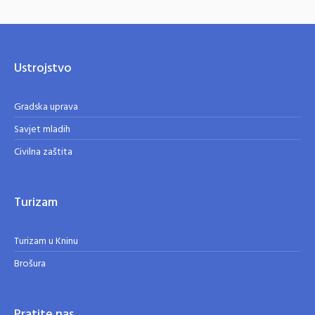
Ustrojstvo
Gradska uprava
Savjet mladih
Civilna zaštita
Turizam
Turizam u Kninu
Brošura
Pratite nas