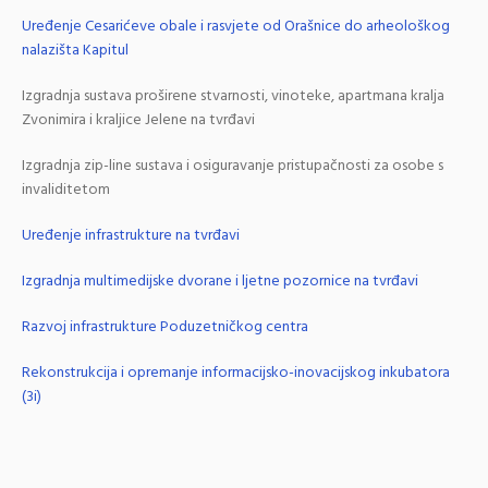
Uređenje Cesarićeve obale i rasvjete od Orašnice do arheološkog
nalazišta Kapitul
Izgradnja sustava proširene stvarnosti, vinoteke, apartmana kralja
Zvonimira i kraljice Jelene na tvrđavi
Izgradnja zip-line sustava i osiguravanje pristupačnosti za osobe s
invaliditetom
Uređenje infrastrukture na tvrđavi
Izgradnja multimedijske dvorane i ljetne pozornice na tvrđavi
Razvoj infrastrukture Poduzetničkog centra
Rekonstrukcija i opremanje informacijsko-inovacijskog inkubatora
(3i)