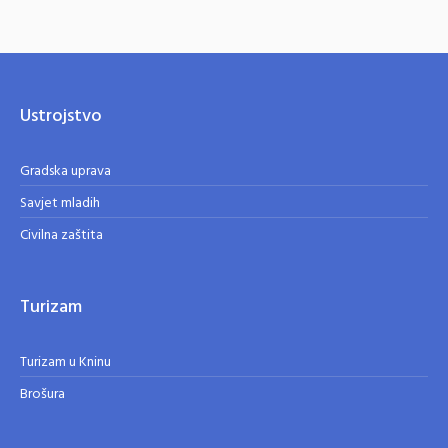
Ustrojstvo
Gradska uprava
Savjet mladih
Civilna zaštita
Turizam
Turizam u Kninu
Brošura