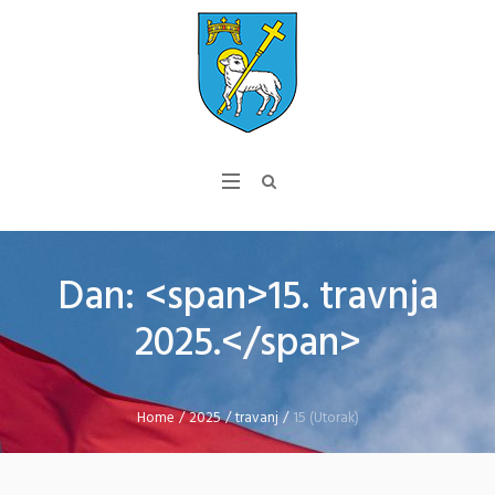
Dan: <span>15. travnja
2025.</span>
Home
/
2025
/
travanj
/
15 (Utorak)