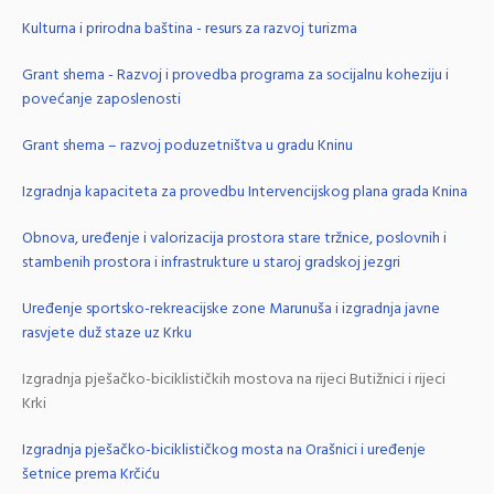
Kulturna i prirodna baština - resurs za razvoj turizma
Grant shema - Razvoj i provedba programa za socijalnu koheziju i
povećanje zaposlenosti
Grant shema – razvoj poduzetništva u gradu Kninu
Izgradnja kapaciteta za provedbu Intervencijskog plana grada Knina
Obnova, uređenje i valorizacija prostora stare tržnice, poslovnih i
stambenih prostora i infrastrukture u staroj gradskoj jezgri
Uređenje sportsko-rekreacijske zone Marunuša i izgradnja javne
rasvjete duž staze uz Krku
Izgradnja pješačko-biciklističkih mostova na rijeci Butižnici i rijeci
Krki
Izgradnja pješačko-biciklističkog mosta na Orašnici i uređenje
šetnice prema Krčiću