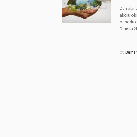
Dan plane
akciju ob
periodu o
Drniška 2
by
Berna