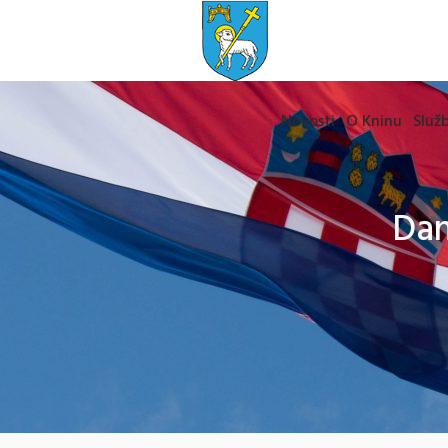
Novosti
O Kninu
Služb
Dan