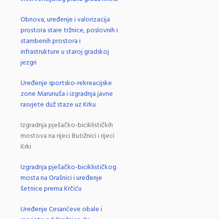
Obnova, uređenje i valorizacija
prostora stare tržnice, poslovnih i
stambenih prostora i
infrastrukture u staroj gradskoj
jezgri
Uređenje sportsko-rekreacijske
zone Marunuša i izgradnja javne
rasvjete duž staze uz Krku
Izgradnja pješačko-biciklističkih
mostova na rijeci Butižnici i rijeci
Krki
Izgradnja pješačko-biciklističkog
mosta na Orašnici i uređenje
šetnice prema Krčiću
Uređenje Cesarićeve obale i