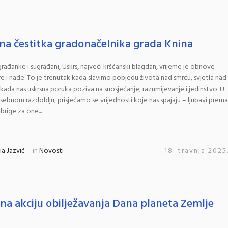
na čestitka gradonačelnika grada Knina
rađanke i sugrađani, Uskrs, najveći kršćanski blagdan, vrijeme je obnove
re i nade. To je trenutak kada slavimo pobjedu života nad smrću, svjetla nad
kada nas uskrsna poruka poziva na suosjećanje, razumijevanje i jedinstvo. U
bnom razdoblju, prisjećamo se vrijednosti koje nas spajaju – ljubavi prema
 brige za one...
a Jazvić
in
Novosti
18. travnja 2025
 na akciju obilježavanja Dana planeta Zemlje