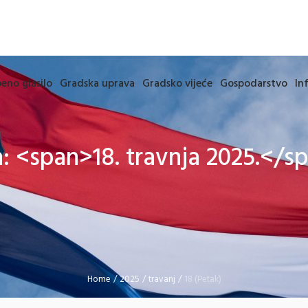
eno glasilo
Gradska uprava
Gradsko vijeće
Gospodarstvo
In
: <span>18. travnja 2025.</s
Home
/
2025
/
travanj
/
18 (Petak)