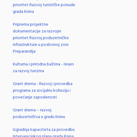
prioritet Razvoj turističke ponude
grada Knina
Priprema projektne
dokumentacije za razvojni
prioritet Razvoj poduzetničke
infrastrukture u poslovnoj zoni
Preparandija
.
Kulturna i prirodna baština - resurs
za razvoj turizma
Grant shema - Razvoj i provedba
programa za socijalnu koheziju i
povećanje zaposlenosti
Grant shema – razvoj
poduzetništva u gradu Kninu
Izgradnja kapaciteta za provedbu
Intervencijskog plana grada Knina