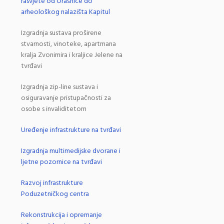
rasvjete od Orašnice do
arheološkog nalazišta Kapitul
Izgradnja sustava proširene
stvarnosti, vinoteke, apartmana
kralja Zvonimira i kraljice Jelene na
tvrđavi
Izgradnja zip-line sustava i
osiguravanje pristupačnosti za
osobe s invaliditetom
Uređenje infrastrukture na tvrđavi
Izgradnja multimedijske dvorane i
ljetne pozornice na tvrđavi
Razvoj infrastrukture
Poduzetničkog centra
Rekonstrukcija i opremanje