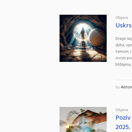
Objava
Uskrs
Drage sug
duha, vje
tamom, i 
ovom pose
bližnjima,
by
Antoni
Objava
Poziv
2025.