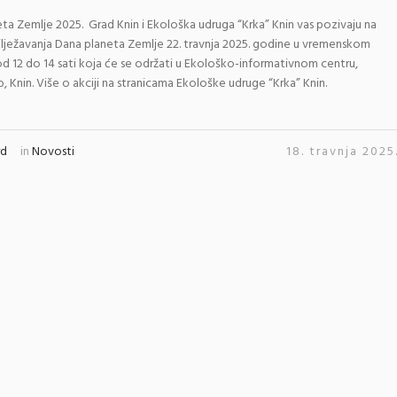
ta Zemlje 2025. Grad Knin i Ekološka udruga “Krka” Knin vas pozivaju na
ilježavanja Dana planeta Zemlje 22. travnja 2025. godine u vremenskom
d 12 do 14 sati koja će se održati u Ekološko-informativnom centru,
b, Knin. Više o akciji na stranicama Ekološke udruge “Krka” Knin.
rd
in
Novosti
18. travnja 2025