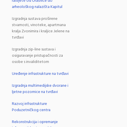
rasvjete od Orašnice do
arheološkog nalazišta Kapitul
Izgradnja sustava proširene
stvarnosti, vinoteke, apartmana
kralja Zvonimira i kraljice Jelene na
tvrđavi
Izgradnja zip-line sustava i
osiguravanje pristupačnosti za
osobe s invaliditetom
Uređenje infrastrukture na tvrđavi
Izgradnja multimedijske dvorane i
ljetne pozornice na tvrđavi
Razvoj infrastrukture
Poduzetničkog centra
Rekonstrukcija i opremanje