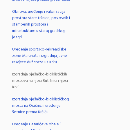
Obnova, uređenje i valorizacija
prostora stare tržnice, poslovnih i
stambenih prostora i
infrastrukture u staroj gradskoj
jezgri
Uređenje sportsko-rekreacijske
zone Marunuša i izgradnja javne
rasvjete duž staze uz Krku
Izgradnja pješačko-biciklističkih
mostova na rijeci Butižnici i rijeci
Krki
Izgradnja pješačko-biciklističkog
mosta na Orašnici i uređenje
šetnice prema Krčiću
Uređenje Cesarićeve obale i