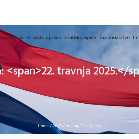
eno glasilo
Gradska uprava
Gradsko vijeće
Gospodarstvo
In
: <span>22. travnja 2025.</s
Home
/
2025
/
travanj
/
22 (Utorak)