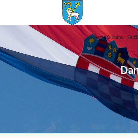
Novosti
O Kninu
Služb
Dan