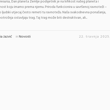
 resursa, Dan planeta Zemlje podsjetnik je na krhkost našeg planeta i
st koju imamo prema njemu. Priroda funkcionira u savršenoj ravnoteži –
 ljudski utjecaj često remeti tu ravnotežu. Naša svakodnevna ponašanja,
otrošnja ostavljaju trag. Taj trag može biti destruktivan, ali...
a Jazvić
in
Novosti
22. travnja 2025