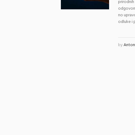
prirodnih
odgovorno
no upravo
odluke i p
by
Antoni