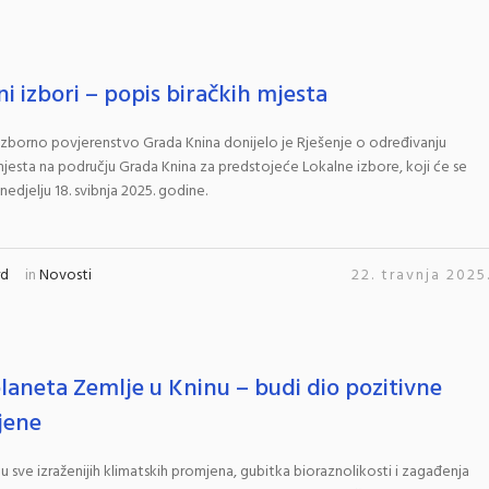
ni izbori – popis biračkih mjesta
zborno povjerenstvo Grada Knina donijelo je Rješenje o određivanju
mjesta na području Grada Knina za predstojeće Lokalne izbore, koji će se
nedjelju 18. svibnja 2025. godine.
rd
in
Novosti
22. travnja 2025
laneta Zemlje u Kninu – budi dio pozitivne
jene
 sve izraženijih klimatskih promjena, gubitka bioraznolikosti i zagađenja