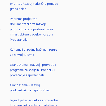
prioritet Razvoj turističke ponude
grada Knina
Priprema projektne
dokumentacije za razvojni
prioritet Razvoj poduzetničke
infrastrukture u poslovnoj zoni
.
Preparandija
Kulturna i prirodna baština - resurs
za razvoj turizma
Grant shema - Razvoj i provedba
programa za socijalnu koheziju i
povećanje zaposlenosti
Grant shema – razvoj
poduzetništva u gradu Kninu
Izgradnja kapaciteta za provedbu
Intervencijskog plana grada Knina