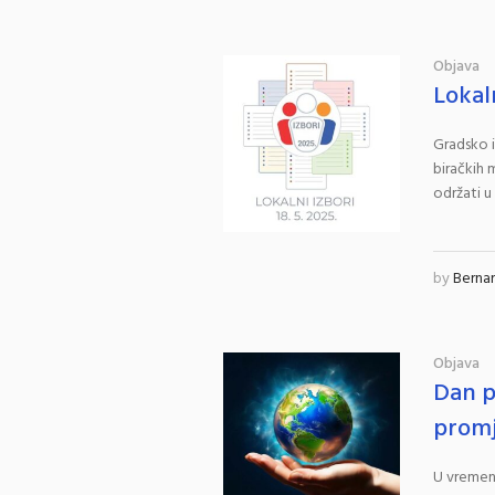
Objava
Lokal
Gradsko i
biračkih 
održati u 
by
Berna
Objava
Dan p
prom
U vremenu