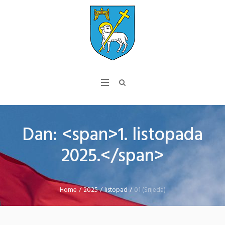
Dan: <span>1. listopada
2025.</span>
Home
/
2025
/
listopad
/
01 (Srijeda)