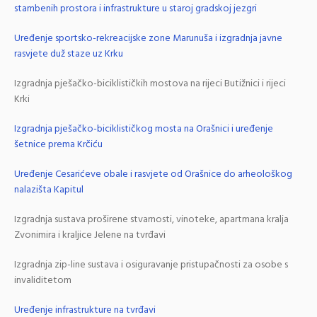
stambenih prostora i infrastrukture u staroj gradskoj jezgri
Uređenje sportsko-rekreacijske zone Marunuša i izgradnja javne
rasvjete duž staze uz Krku
Izgradnja pješačko-biciklističkih mostova na rijeci Butižnici i rijeci
Krki
Izgradnja pješačko-biciklističkog mosta na Orašnici i uređenje
šetnice prema Krčiću
Uređenje Cesarićeve obale i rasvjete od Orašnice do arheološkog
nalazišta Kapitul
Izgradnja sustava proširene stvarnosti, vinoteke, apartmana kralja
Zvonimira i kraljice Jelene na tvrđavi
Izgradnja zip-line sustava i osiguravanje pristupačnosti za osobe s
invaliditetom
Uređenje infrastrukture na tvrđavi