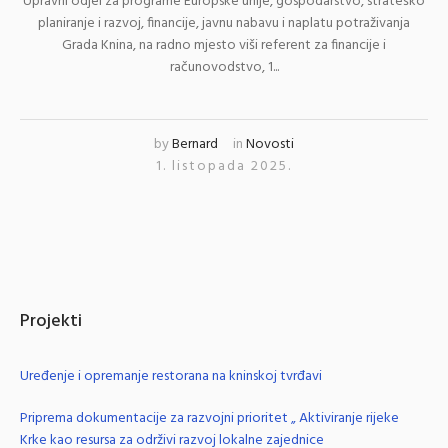
Upravni odjel za programe Europske unije, gospodarstvo, strateško
planiranje i razvoj, financije, javnu nabavu i naplatu potraživanja
Grada Knina, na radno mjesto viši referent za financije i
računovodstvo, 1...
by
Bernard
in
Novosti
1. listopada 2025.
Projekti
Uređenje i opremanje restorana na kninskoj tvrđavi
Priprema dokumentacije za razvojni prioritet „ Aktiviranje rijeke
Krke kao resursa za održivi razvoj lokalne zajednice