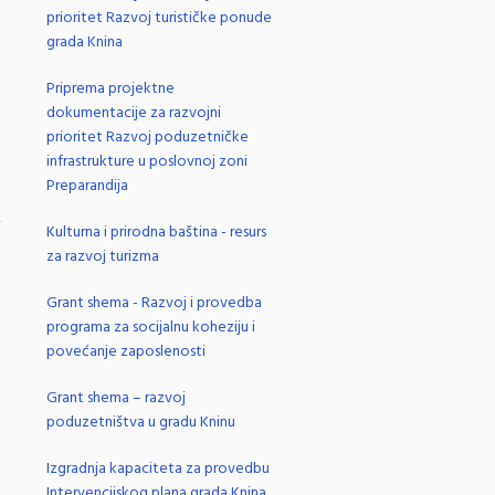
prioritet Razvoj turističke ponude
grada Knina
Priprema projektne
dokumentacije za razvojni
prioritet Razvoj poduzetničke
infrastrukture u poslovnoj zoni
Preparandija
Kulturna i prirodna baština - resurs
.
za razvoj turizma
Grant shema - Razvoj i provedba
programa za socijalnu koheziju i
povećanje zaposlenosti
Grant shema – razvoj
poduzetništva u gradu Kninu
Izgradnja kapaciteta za provedbu
Intervencijskog plana grada Knina