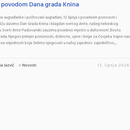
a povodom Dana grada Knina
 sugrađanke i poštovani sugrađani, 13. lipnja s posebnim ponosom i
šću slavimo Dan Grada Knina i blagdan svetog Ante, našeg nebeskog
ka. Sveti Ante Padovanski zauzima posebno mjesto u duhovnom životu
ada. Njegov primjer poniznosti, dobrote, vjere i brige za čovjeka trajno nas
na vrijednosti koje želimo njegovati u našoj zajednici: zajedništvo,...
a Jazvić
in
Novosti
13. lipnja 2026