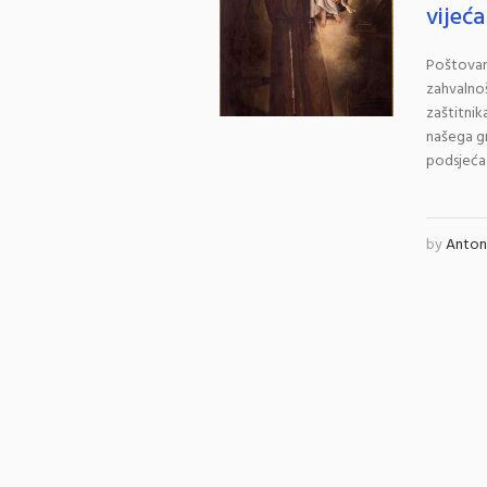
vijeć
Poštovane
zahvalno
zaštitni
našega gr
podsjeća 
by
Antoni