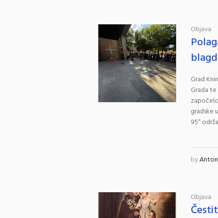
Objava
Polag
blagd
Grad Knin
Grada te 
započelo 
gradske u
95“ održa
by
Antoni
Objava
Česti