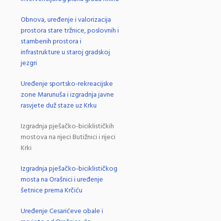
Obnova, uređenje i valorizacija
prostora stare tržnice, poslovnih i
stambenih prostora i
infrastrukture u staroj gradskoj
jezgri
Uređenje sportsko-rekreacijske
zone Marunuša i izgradnja javne
rasvjete duž staze uz Krku
Izgradnja pješačko-biciklističkih
mostova na rijeci Butižnici i rijeci
Krki
Izgradnja pješačko-biciklističkog
mosta na Orašnici i uređenje
šetnice prema Krčiću
Uređenje Cesarićeve obale i