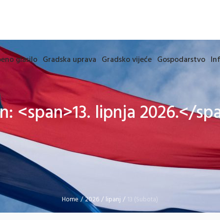
eno glasilo
Gradska uprava
Gradsko vijeće
Gospodarstvo
In
n: <span>13. lipnja 2026.</sp
Home
/
2026
/
lipanj
/
13 (Subota)