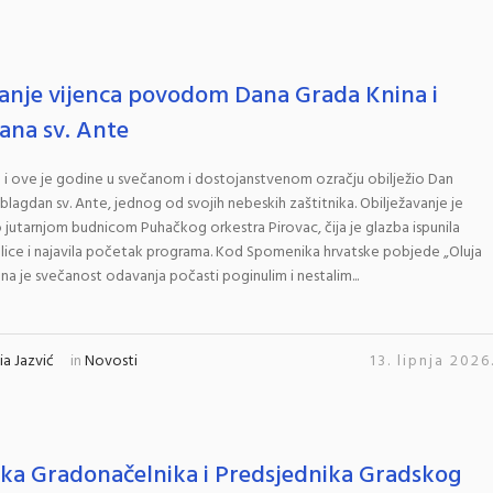
anje vijenca povodom Dana Grada Knina i
ana sv. Ante
 i ove je godine u svečanom i dostojanstvenom ozračju obilježio Dan
blagdan sv. Ante, jednog od svojih nebeskih zaštitnika. Obilježavanje je
jutarnjom budnicom Puhačkog orkestra Pirovac, čija je glazba ispunila
lice i najavila početak programa. Kod Spomenika hrvatske pobjede „Oluja
na je svečanost odavanja počasti poginulim i nestalim...
a Jazvić
in
Novosti
13. lipnja 2026
tka Gradonačelnika i Predsjednika Gradskog