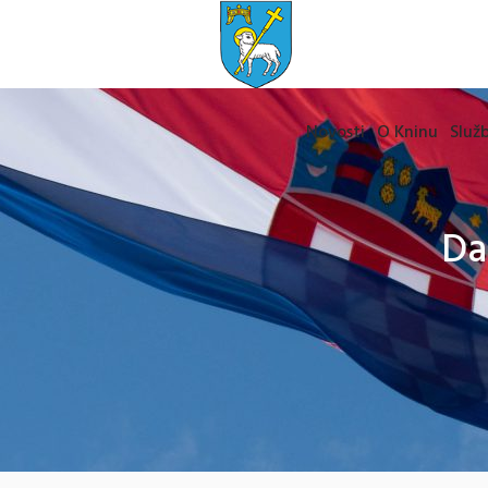
Novosti
O Kninu
Služb
Da