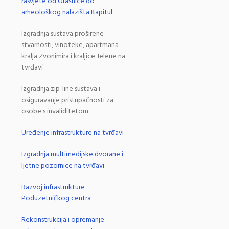
rasvjete od Orašnice do
arheološkog nalazišta Kapitul
Izgradnja sustava proširene
stvarnosti, vinoteke, apartmana
kralja Zvonimira i kraljice Jelene na
tvrđavi
Izgradnja zip-line sustava i
osiguravanje pristupačnosti za
osobe s invaliditetom
Uređenje infrastrukture na tvrđavi
Izgradnja multimedijske dvorane i
ljetne pozornice na tvrđavi
Razvoj infrastrukture
Poduzetničkog centra
Rekonstrukcija i opremanje