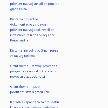
prioritet Razvoj turističke ponude
grada Knina
Priprema projektne
dokumentacije za razvojni
prioritet Razvoj poduzetničke
infrastrukture u poslovnoj zoni
Preparandija
Kulturna i prirodna baština - resurs
za razvoj turizma
Grant shema - Razvoj i provedba
programa za socijalnu koheziju i
povećanje zaposlenosti
Grant shema – razvoj
poduzetništva u gradu Kninu
Izgradnja kapaciteta za provedbu
Intervencijskog plana grada Knina