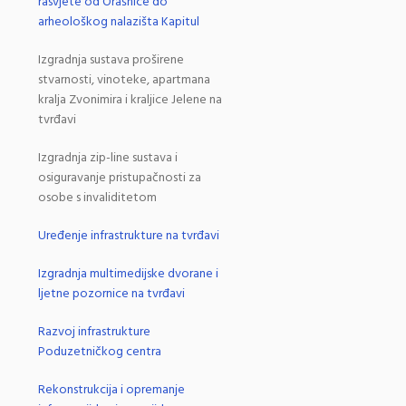
rasvjete od Orašnice do
arheološkog nalazišta Kapitul
Izgradnja sustava proširene
stvarnosti, vinoteke, apartmana
kralja Zvonimira i kraljice Jelene na
tvrđavi
Izgradnja zip-line sustava i
osiguravanje pristupačnosti za
osobe s invaliditetom
Uređenje infrastrukture na tvrđavi
Izgradnja multimedijske dvorane i
ljetne pozornice na tvrđavi
Razvoj infrastrukture
Poduzetničkog centra
Rekonstrukcija i opremanje