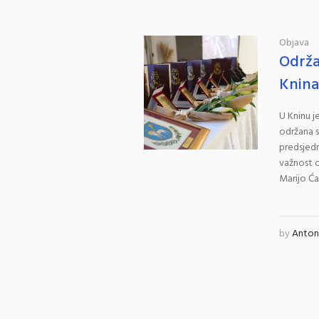
Objava
Održa
Knina
U Kninu j
održana s
predsjedn
važnost o
Marijo Ćać
by
Antoni