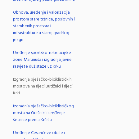
Obnova, uređenje i valorizacija
prostora stare tržnice, poslovnih i
stambenih prostora i
infrastrukture u staroj gradskoj
jezgri
Uređenje sportsko-rekreacijske
zone Marunuša i izgradnja javne
rasvjete duž staze uz Krku
Izgradnja pješačko-biciklističkih
mostova na rijeci Butižnici i rijeci
Krki
Izgradnja pješačko-biciklističkog
mosta na Orašnici i uređenje
šetnice prema Krčiću
Uređenje Cesarićeve obale i