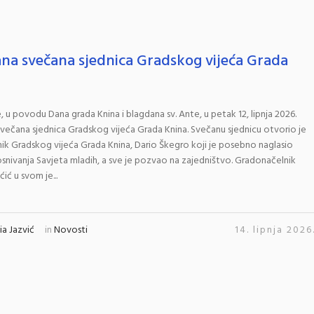
na svečana sjednica Gradskog vijeća Grada
e, u povodu Dana grada Knina i blagdana sv. Ante, u petak 12, lipnja 2026.
večana sjednica Gradskog vijeća Grada Knina. Svečanu sjednicu otvorio je
ik Gradskog vijeća Grada Knina, Dario Škegro koji je posebno naglasio
snivanja Savjeta mladih, a sve je pozvao na zajedništvo. Gradonačelnik
ić u svom je...
a Jazvić
in
Novosti
14. lipnja 2026