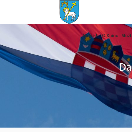
Novosti
O Kninu
Služb
Da