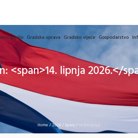
eno glasilo
Gradska uprava
Gradsko vijeće
Gospodarstvo
In
n: <span>14. lipnja 2026.</sp
Home
/
2026
/
lipanj
/
14 (Nedjelja)