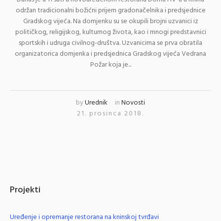
održan tradicionalni božićni prijem gradonačelnika i predsjednice
Gradskog vijeća. Na domjenku su se okupili brojni uzvanici iz
političkog, religijskog, kulturnog života, kao i mnogi predstavnici
sportskih i udruga civilnog-društva. Uzvanicima se prva obratila
organizatorica domjenka i predsjednica Gradskog vijeća Vedrana
Požar koja je...
by
Urednik
in
Novosti
21. prosinca 2018.
Projekti
Uređenje i opremanje restorana na kninskoj tvrđavi