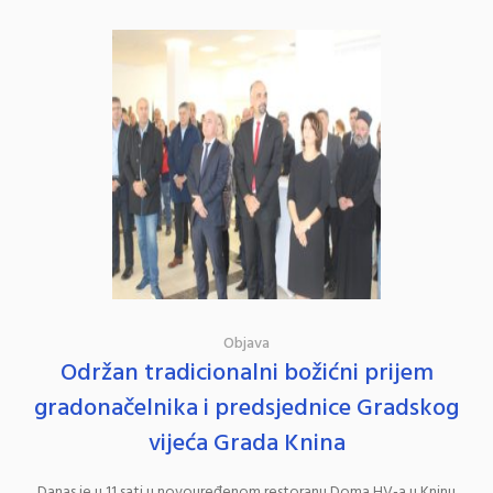
Objava
Održan tradicionalni božićni prijem
gradonačelnika i predsjednice Gradskog
vijeća Grada Knina
Danas je u 11 sati u novouređenom restoranu Doma HV-a u Kninu