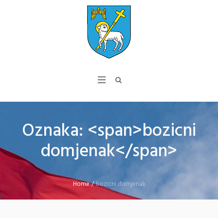
Oznaka: <span>bozicni
domjenak</span>
Home
/
bozicni domjenak