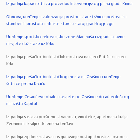
Izgradnja kapaciteta za provedbu Intervencijskog plana grada Knina
Obnova, uređenje i valorizacija prostora stare tržnice, poslovnih i
stambenih prostora i infrastrukture u staroj gradskoj jezgri
Uređenje sportsko-rekreacijske zone Marunuša i izgradnja javne
rasvjete duž staze uz Krku
Izgradnja pješačko-biciklističkih mostova na rijeci Butižnici i rijeci
Krki
Izgradnja pješačko-biciklističkog mosta na Orašnici i uređenje
šetnice prema Krčiću
Uređenje Cesarićeve obale i rasvjete od Orašnice do arheološkog
nalazišta Kapitul
Izgradnja sustava proširene stvarnosti, vinoteke, apartmana kralja
Zvonimira i kraljice Jelene na tvrđavi
Izgradnja zip-line sustava i osiguravanje pristupačnosti za osobe s