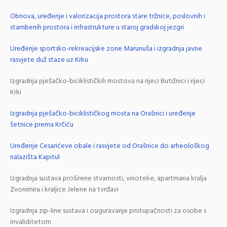
Obnova, uređenje i valorizacija prostora stare tržnice, poslovnih i
stambenih prostora i infrastrukture u staroj gradskoj jezgri
Uređenje sportsko-rekreacijske zone Marunuša i izgradnja javne
rasvjete duž staze uz Krku
Izgradnja pješačko-biciklističkih mostova na rijeci Butižnici i rijeci
Krki
Izgradnja pješačko-biciklističkog mosta na Orašnici i uređenje
šetnice prema Krčiću
Uređenje Cesarićeve obale i rasvjete od Orašnice do arheološkog
nalazišta Kapitul
Izgradnja sustava proširene stvarnosti, vinoteke, apartmana kralja
Zvonimira i kraljice Jelene na tvrđavi
Izgradnja zip-line sustava i osiguravanje pristupačnosti za osobe s
invaliditetom