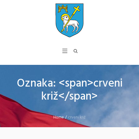
Oznaka: <span>crveni
križ</span>
Home
/
crveni križ