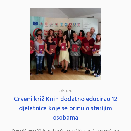
Objava
Crveni križ Knin dodatno educirao 12
djelatnica koje se brinu o starijim
osobama
Dana 06. rujna 2019. godine Crveni križ Knin održao je uručenje