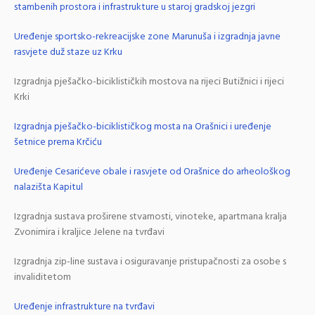
stambenih prostora i infrastrukture u staroj gradskoj jezgri
Uređenje sportsko-rekreacijske zone Marunuša i izgradnja javne
rasvjete duž staze uz Krku
Izgradnja pješačko-biciklističkih mostova na rijeci Butižnici i rijeci
Krki
Izgradnja pješačko-biciklističkog mosta na Orašnici i uređenje
šetnice prema Krčiću
Uređenje Cesarićeve obale i rasvjete od Orašnice do arheološkog
nalazišta Kapitul
Izgradnja sustava proširene stvarnosti, vinoteke, apartmana kralja
Zvonimira i kraljice Jelene na tvrđavi
Izgradnja zip-line sustava i osiguravanje pristupačnosti za osobe s
invaliditetom
Uređenje infrastrukture na tvrđavi