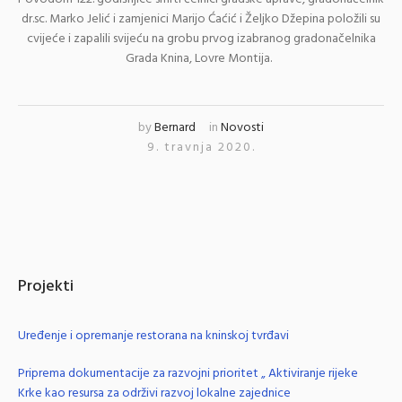
dr.sc. Marko Jelić i zamjenici Marijo Ćaćić i Željko Džepina položili su
cvijeće i zapalili svijeću na grobu prvog izabranog gradonačelnika
Grada Knina, Lovre Montija.
by
Bernard
in
Novosti
9. travnja 2020.
Projekti
Uređenje i opremanje restorana na kninskoj tvrđavi
Priprema dokumentacije za razvojni prioritet „ Aktiviranje rijeke
Krke kao resursa za održivi razvoj lokalne zajednice