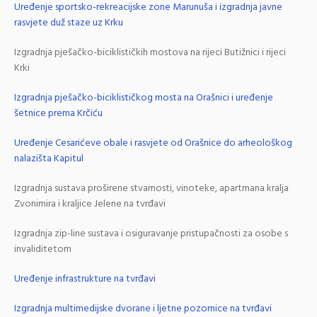
Uređenje sportsko-rekreacijske zone Marunuša i izgradnja javne
rasvjete duž staze uz Krku
Izgradnja pješačko-biciklističkih mostova na rijeci Butižnici i rijeci
Krki
Izgradnja pješačko-biciklističkog mosta na Orašnici i uređenje
šetnice prema Krčiću
Uređenje Cesarićeve obale i rasvjete od Orašnice do arheološkog
nalazišta Kapitul
Izgradnja sustava proširene stvarnosti, vinoteke, apartmana kralja
Zvonimira i kraljice Jelene na tvrđavi
Izgradnja zip-line sustava i osiguravanje pristupačnosti za osobe s
invaliditetom
Uređenje infrastrukture na tvrđavi
Izgradnja multimedijske dvorane i ljetne pozornice na tvrđavi