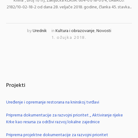
Knina“, broj 11/17), Zaključka KLASA: 604-01/18-01/4, URBROJ:
2182/10-02-18-2 od dana 28. veljače 2018. godine, članka 45. stavka...
by
Urednik
in
Kultura i obrazovanje
,
Novosti
1. ožujka 2018.
Projekti
Uređenje i opremanje restorana na kninskoj tvrđavi
Priprema dokumentacije za razvojni prioritet „ Aktiviranje rijeke
Krke kao resursa za održivi razvoj lokalne zajednice
Priprema projektne dokumentacije za razvojni prioritet