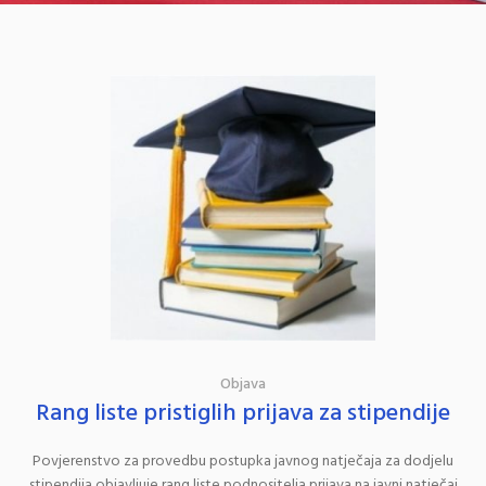
Objava
Rang liste pristiglih prijava za stipendije
Povjerenstvo za provedbu postupka javnog natječaja za dodjelu
stipendija objavljuje rang liste podnositelja prijava na javni natječaj