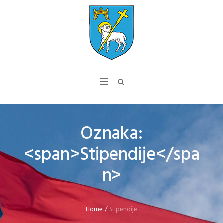
Oznaka:
<span>Stipendije</spa
n>
Home
/
Stipendije