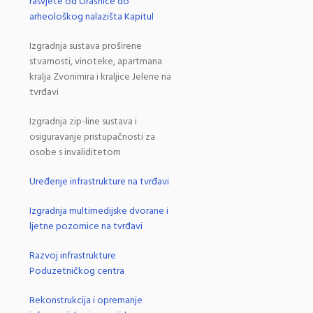
rasvjete od Orašnice do
arheološkog nalazišta Kapitul
Izgradnja sustava proširene
stvarnosti, vinoteke, apartmana
kralja Zvonimira i kraljice Jelene na
tvrđavi
Izgradnja zip-line sustava i
osiguravanje pristupačnosti za
osobe s invaliditetom
Uređenje infrastrukture na tvrđavi
Izgradnja multimedijske dvorane i
ljetne pozornice na tvrđavi
Razvoj infrastrukture
Poduzetničkog centra
Rekonstrukcija i opremanje