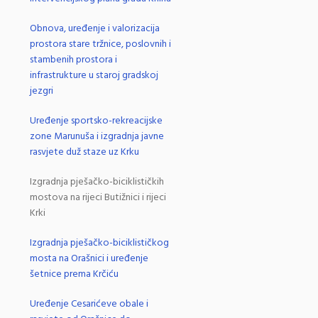
Obnova, uređenje i valorizacija
prostora stare tržnice, poslovnih i
stambenih prostora i
infrastrukture u staroj gradskoj
jezgri
Uređenje sportsko-rekreacijske
zone Marunuša i izgradnja javne
rasvjete duž staze uz Krku
Izgradnja pješačko-biciklističkih
mostova na rijeci Butižnici i rijeci
Krki
Izgradnja pješačko-biciklističkog
mosta na Orašnici i uređenje
šetnice prema Krčiću
Uređenje Cesarićeve obale i