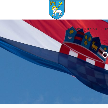
Novosti
O Kninu
Služb
O