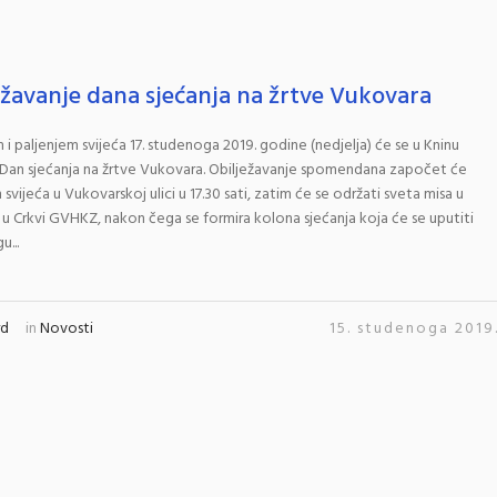
ežavanje dana sjećanja na žrtve Vukovara
i paljenjem svijeća 17. studenoga 2019. godine (nedjelja) će se u Kninu
i Dan sjećanja na žrtve Vukovara. Obilježavanje spomendana započet će
 svijeća u Vukovarskoj ulici u 17.30 sati, zatim će se održati sveta misa u
i u Crkvi GVHKZ, nakon čega se formira kolona sjećanja koja će se uputiti
u...
rd
in
Novosti
15. studenoga 2019