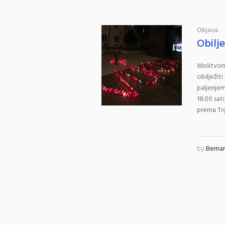
Objava
Obilj
Molitvom 
obilježit
paljenjem
18.00 sat
prema Trg
by
Berna