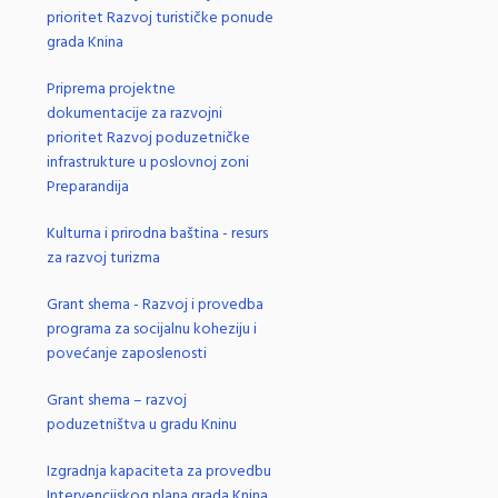
prioritet Razvoj turističke ponude
grada Knina
Priprema projektne
dokumentacije za razvojni
prioritet Razvoj poduzetničke
infrastrukture u poslovnoj zoni
Preparandija
Kulturna i prirodna baština - resurs
za razvoj turizma
Grant shema - Razvoj i provedba
programa za socijalnu koheziju i
povećanje zaposlenosti
Grant shema – razvoj
poduzetništva u gradu Kninu
Izgradnja kapaciteta za provedbu
Intervencijskog plana grada Knina