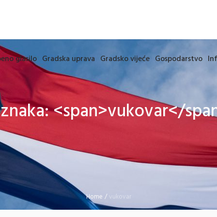
eno glasilo
Gradska uprava
Gradsko vijeće
Gospodarstvo
In
znaka: <span>vukovar</spa
Home
/
vukovar