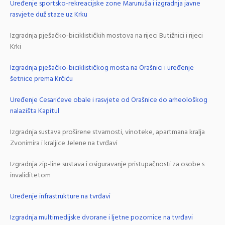
Uređenje sportsko-rekreacijske zone Marunuša i izgradnja javne
rasvjete duž staze uz Krku
Izgradnja pješačko-biciklističkih mostova na rijeci Butižnici i rijeci
Krki
Izgradnja pješačko-biciklističkog mosta na Orašnici i uređenje
šetnice prema Krčiću
Uređenje Cesarićeve obale i rasvjete od Orašnice do arheološkog
nalazišta Kapitul
Izgradnja sustava proširene stvarnosti, vinoteke, apartmana kralja
Zvonimira i kraljice Jelene na tvrđavi
Izgradnja zip-line sustava i osiguravanje pristupačnosti za osobe s
invaliditetom
Uređenje infrastrukture na tvrđavi
Izgradnja multimedijske dvorane i ljetne pozornice na tvrđavi