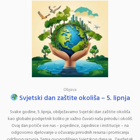
Objava
Svjetski dan zaštite okoliša – 5. lipnja
Svake godine, 5. lipnja, obilježavamo Svjetski dan zaštite okoliša
kao globalni podsjetnik koliko je važno čuvati našu prirodu i okoliš.
Ovaj dan potiče sve nas – pojedince, zajednice i institucije – na
odgovorno djelovanje u očuvanju prirodnih resursa i promicanju
održivog razvoja. Tema ovogodišnjeg Svjetskog dana je „Završetak