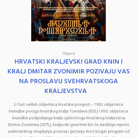
Objava
HRVATSKI KRALJEVSKI GRAD KNIN I
KRALJ DMITAR ZVONIMIR POZIVAJU VAS
NA PROSLAVU SVEHRVATSKOGA
KRALJEVSTVA
U čast velikih obljetnica hrvatske povijesti – 1100. obljetnice
krunidbe prvoga hrvatskog kralja Tomislava (925.) i 950. obljetnice
krunidbe posljednjega kralja cjelovitoga hrvatskog kraljevstva
Dmitra Zvonimira (1075.), kraljevski grad Knin bit će središnje mjesto
svehrvatskog okupljanja, ponosa i sjećanja. Kroz bogat program od