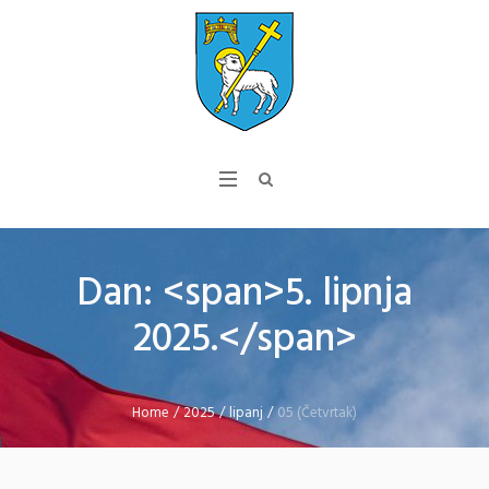
Dan: <span>5. lipnja
2025.</span>
Home
/
2025
/
lipanj
/
05 (Četvrtak)