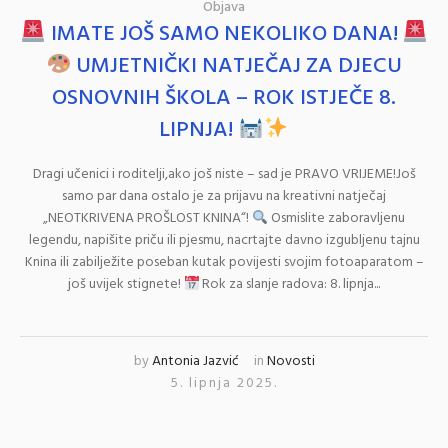
Objava
IMATE JOŠ SAMO NEKOLIKO DANA!
UMJETNIČKI NATJEČAJ ZA DJECU
OSNOVNIH ŠKOLA – ROK ISTJEČE 8.
LIPNJA!
Dragi učenici i roditelji,ako još niste – sad je PRAVO VRIJEME!Još
samo par dana ostalo je za prijavu na kreativni natječaj
„NEOTKRIVENA PROŠLOST KNINA“!
Osmislite zaboravljenu
legendu, napišite priču ili pjesmu, nacrtajte davno izgubljenu tajnu
Knina ili zabilježite poseban kutak povijesti svojim fotoaparatom –
još uvijek stignete!
Rok za slanje radova: 8. lipnja...
by
Antonia Jazvić
in
Novosti
5. lipnja 2025.