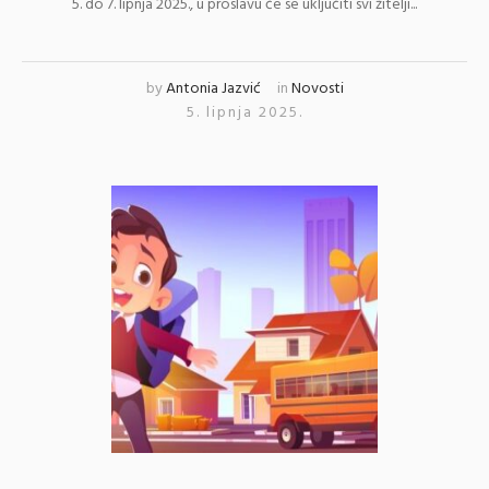
5. do 7. lipnja 2025., u proslavu će se uključiti svi žitelji...
by
Antonia Jazvić
in
Novosti
5. lipnja 2025.