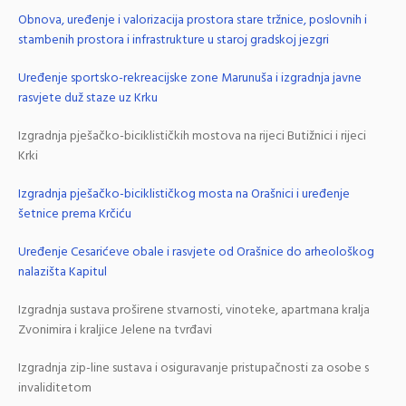
Obnova, uređenje i valorizacija prostora stare tržnice, poslovnih i
stambenih prostora i infrastrukture u staroj gradskoj jezgri
Uređenje sportsko-rekreacijske zone Marunuša i izgradnja javne
rasvjete duž staze uz Krku
Izgradnja pješačko-biciklističkih mostova na rijeci Butižnici i rijeci
Krki
Izgradnja pješačko-biciklističkog mosta na Orašnici i uređenje
šetnice prema Krčiću
Uređenje Cesarićeve obale i rasvjete od Orašnice do arheološkog
nalazišta Kapitul
Izgradnja sustava proširene stvarnosti, vinoteke, apartmana kralja
Zvonimira i kraljice Jelene na tvrđavi
Izgradnja zip-line sustava i osiguravanje pristupačnosti za osobe s
invaliditetom