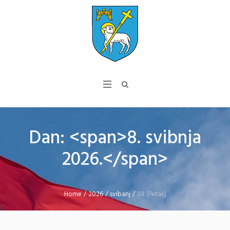
Dan: <span>8. svibnja
2026.</span>
Home
/
2026
/
svibanj
/
08 (Petak)