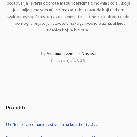
poštovanja i širenja dobrote među učenicima osnovnih škola. Akcija
je namijenjena svim učenicima od 1. do 8. razreda koji tijekom
svakodnevnog školskog života primijete ili učine neko dobro djelo
– pomognu prijatelju, razveselе nekoga, podijele užinu, uključe
učenika koji je bio sam...
by
Antonia Jazvić
in
Novosti
8. svibnja 2026.
Projekti
Uređenje i opremanje restorana na kninskoj tvrđavi