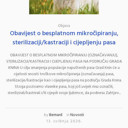
Objava
Obavijest o besplatnom mikročipiranju,
sterilizaciji/kastraciji i cijepljenju pasa
OBAVIJEST O BESPLATNOM MIKROČIPIRANJU (OZNAČAVANJU),
STERILIZACIJI/KASTRACIJI I CIJEPLJENJU PASA NA PODRUČJU GRADA
KNINA U cilju smanjenja populacije napuštenih pasa Grad Knin će u
cijelosti snositi troškove mikročipiranja (označavanja) pasa,
sterilizacije/kastracije kao i cijepljenja pasa na području Grada Knina.
Stoga pozivamo vlasnike pasa, koji još uvijek nisu označili,
sterilizirali/kastrirali i/ili cijepili svoje ljubimce, da podnesu Zahtjev...
by
Bernard
in
Novosti
13. svibnja 2026.