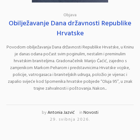
Objava
Obilježavanje Dana državnosti Republike
Hrvatske
Povodom obilježavanja Dana državnosti Republike Hrvatske, u Kninu
je danas odana počast svim poginulim, nestalim i preminulim
hrvatskim braniteljima. Gradonačelnik Marijo Ćaćić, zajedno s
zamjenikom Markom Peharom i predstavnicima Hrvatske vojske,
policije, vatrogasaca i braniteljskih udruga, položio je vijenac i
zapalio svijeće kod Spomenika hrvatske pobjede “Oluja 95”, u znak
trajne zahvalnosti i poštovanja. Nakon...
by
Antonia Jazvić
in
Novosti
29. svibnja 2026.