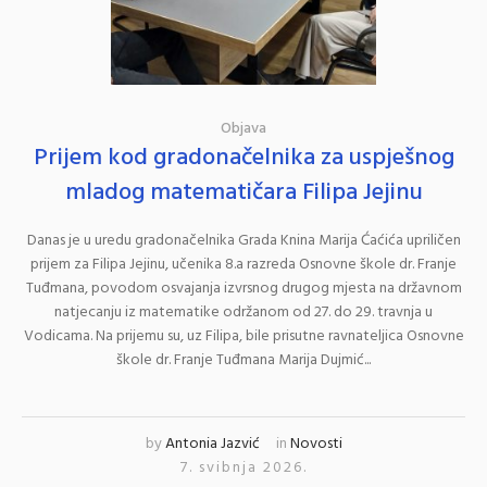
Objava
Prijem kod gradonačelnika za uspješnog
mladog matematičara Filipa Jejinu
Danas je u uredu gradonačelnika Grada Knina Marija Ćaćića upriličen
prijem za Filipa Jejinu, učenika 8.a razreda Osnovne škole dr. Franje
Tuđmana, povodom osvajanja izvrsnog drugog mjesta na državnom
natjecanju iz matematike održanom od 27. do 29. travnja u
Vodicama. Na prijemu su, uz Filipa, bile prisutne ravnateljica Osnovne
škole dr. Franje Tuđmana Marija Dujmić...
by
Antonia Jazvić
in
Novosti
7. svibnja 2026.