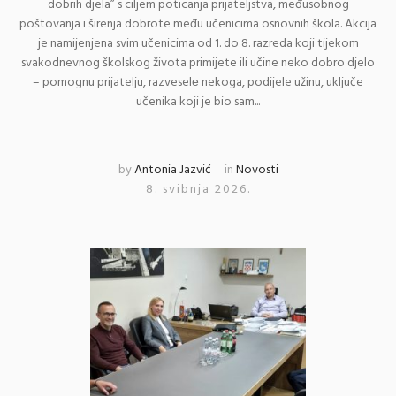
dobrih djela” s ciljem poticanja prijateljstva, međusobnog
poštovanja i širenja dobrote među učenicima osnovnih škola. Akcija
je namijenjena svim učenicima od 1. do 8. razreda koji tijekom
svakodnevnog školskog života primijete ili učine neko dobro djelo
– pomognu prijatelju, razveselе nekoga, podijele užinu, uključe
učenika koji je bio sam...
by
Antonia Jazvić
in
Novosti
8. svibnja 2026.