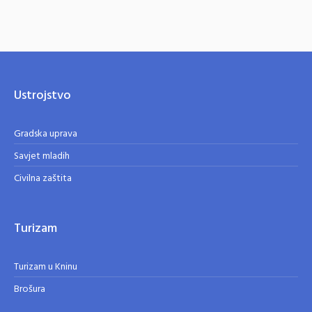
Ustrojstvo
Gradska uprava
Savjet mladih
Civilna zaštita
Turizam
Turizam u Kninu
Brošura