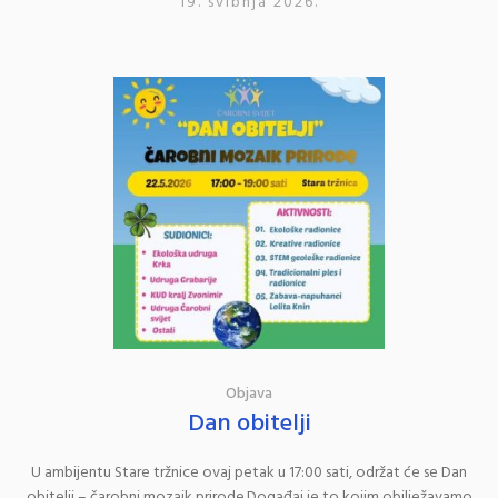
19. svibnja 2026.
Objava
Dan obitelji
U ambijentu Stare tržnice ovaj petak u 17:00 sati, održat će se Dan
obitelji – čarobni mozaik prirode.Događaj je to kojim obilježavamo