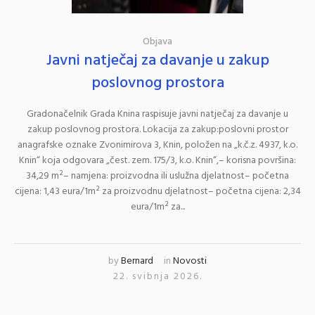
Objava
Javni natječaj za davanje u zakup
poslovnog prostora
Gradonačelnik Grada Knina raspisuje javni natječaj za davanje u
zakup poslovnog prostora. Lokacija za zakup:poslovni prostor
anagrafske oznake Zvonimirova 3, Knin, položen na „k.č.z. 4937, k.o.
Knin“ koja odgovara „čest. zem. 175/3, k.o. Knin“,– korisna površina:
34,29 m²– namjena: proizvodna ili uslužna djelatnost– početna
cijena: 1,43 eura/1m² za proizvodnu djelatnost– početna cijena: 2,34
eura/1m² za...
by
Bernard
in
Novosti
22. svibnja 2026.