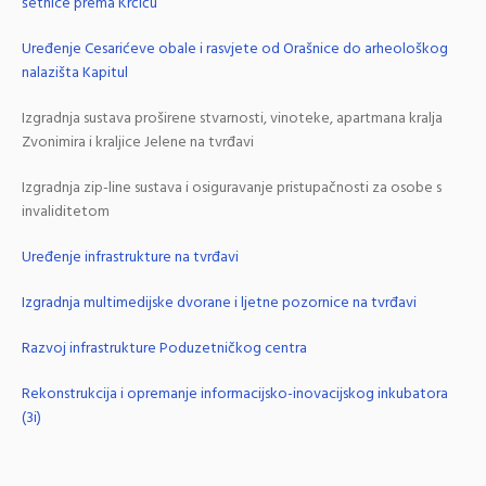
šetnice prema Krčiću
Uređenje Cesarićeve obale i rasvjete od Orašnice do arheološkog
nalazišta Kapitul
Izgradnja sustava proširene stvarnosti, vinoteke, apartmana kralja
Zvonimira i kraljice Jelene na tvrđavi
Izgradnja zip-line sustava i osiguravanje pristupačnosti za osobe s
invaliditetom
Uređenje infrastrukture na tvrđavi
Izgradnja multimedijske dvorane i ljetne pozornice na tvrđavi
Razvoj infrastrukture Poduzetničkog centra
Rekonstrukcija i opremanje informacijsko-inovacijskog inkubatora
(3i)