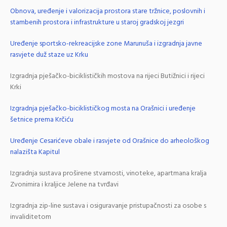
Obnova, uređenje i valorizacija prostora stare tržnice, poslovnih i
stambenih prostora i infrastrukture u staroj gradskoj jezgri
Uređenje sportsko-rekreacijske zone Marunuša i izgradnja javne
rasvjete duž staze uz Krku
Izgradnja pješačko-biciklističkih mostova na rijeci Butižnici i rijeci
Krki
Izgradnja pješačko-biciklističkog mosta na Orašnici i uređenje
šetnice prema Krčiću
Uređenje Cesarićeve obale i rasvjete od Orašnice do arheološkog
nalazišta Kapitul
Izgradnja sustava proširene stvarnosti, vinoteke, apartmana kralja
Zvonimira i kraljice Jelene na tvrđavi
Izgradnja zip-line sustava i osiguravanje pristupačnosti za osobe s
invaliditetom