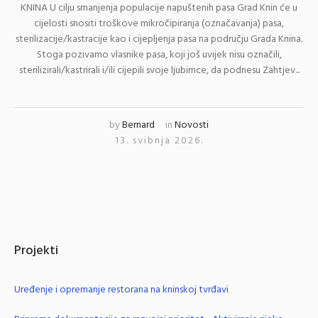
KNINA U cilju smanjenja populacije napuštenih pasa Grad Knin će u
cijelosti snositi troškove mikročipiranja (označavanja) pasa,
sterilizacije/kastracije kao i cijepljenja pasa na području Grada Knina.
Stoga pozivamo vlasnike pasa, koji još uvijek nisu označili,
sterilizirali/kastrirali i/ili cijepili svoje ljubimce, da podnesu Zahtjev...
by
Bernard
in
Novosti
13. svibnja 2026.
Projekti
Uređenje i opremanje restorana na kninskoj tvrđavi