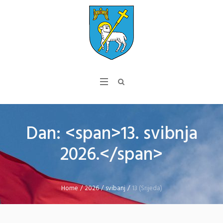
Dan: <span>13. svibnja
2026.</span>
Home
/
2026
/
svibanj
/
13 (Srijeda)