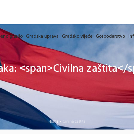
eno glasilo
Gradska uprava
Gradsko vijeće
Gospodarstvo
In
ka: <span>Civilna zaštita</
Home
/
Civilna zaštita