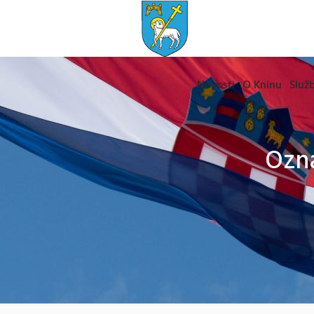
Novosti
O Kninu
Služb
Ozna