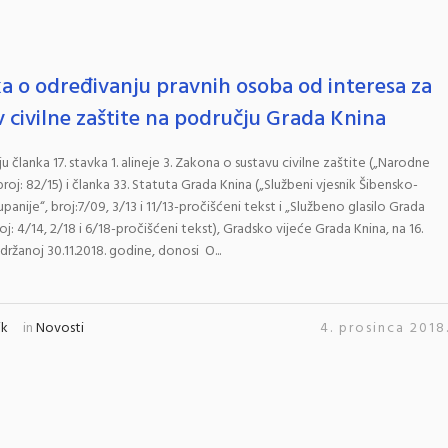
a o određivanju pravnih osoba od interesa za
v civilne zaštite na području Grada Knina
u članka 17. stavka 1. alineje 3. Zakona o sustavu civilne zaštite („Narodne
broj: 82/15) i članka 33. Statuta Grada Knina („Službeni vjesnik Šibensko-
upanije“, broj:7/09, 3/13 i 11/13-pročišćeni tekst i „Službeno glasilo Grada
roj: 4/14, 2/18 i 6/18-pročišćeni tekst), Gradsko vijeće Grada Knina, na 16.
održanoj 30.11.2018. godine, donosi O...
ik
in
Novosti
4. prosinca 2018