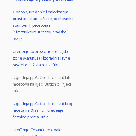
Obnova, uređenje i valorizacija
prostora stare tržnice, poslovnih i
stambenih prostora i
infrastrukture u staroj gradskoj
jezgri
Uređenje sportsko-rekreacijske
zone Marunuša i izgradnja javne
rasvjete duž staze uz Krku
Izgradnja pješačko-biciklističkih
mostova na rijeci Butižnici i rijeci
Krki
Izgradnja pješačko-biciklističkog
mosta na Orašnici i uređenje
šetnice prema Krčiću
Uređenje Cesarićeve obale i