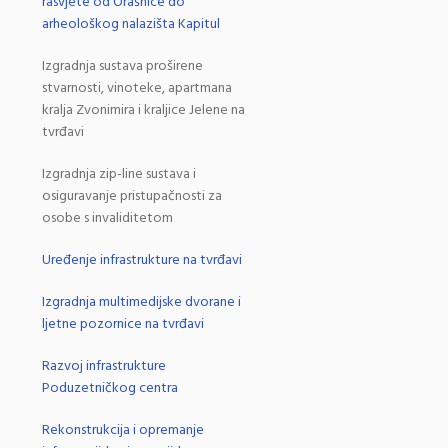
rasvjete od Orašnice do
arheološkog nalazišta Kapitul
Izgradnja sustava proširene
stvarnosti, vinoteke, apartmana
kralja Zvonimira i kraljice Jelene na
tvrđavi
Izgradnja zip-line sustava i
osiguravanje pristupačnosti za
osobe s invaliditetom
Uređenje infrastrukture na tvrđavi
Izgradnja multimedijske dvorane i
ljetne pozornice na tvrđavi
Razvoj infrastrukture
Poduzetničkog centra
Rekonstrukcija i opremanje