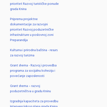
prioritet Razvoj turističke ponude
grada Knina
Priprema projektne
dokumentacije za razvojni
prioritet Razvoj poduzetničke
infrastrukture u poslovnoj zoni
Preparandija
Kulturna i prirodna baština - resurs
za razvoj turizma
Grant shema - Razvoj i provedba
programa za socijalnu koheziju i
povećanje zaposlenosti
Grant shema – razvoj
poduzetništva u gradu Kninu
Izgradnja kapaciteta za provedbu
Intervencijskog plana grada Knina