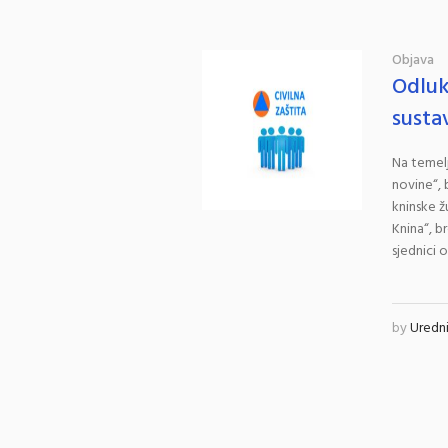
Objava
Odluk
susta
Na temelj
novine“, 
kninske ž
Knina“, b
sjednici 
by
Uredn