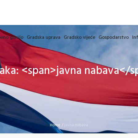
eno glasilo
Gradska uprava
Gradsko vijeće
Gospodarstvo
In
aka: <span>javna nabava</s
Home
/
javna nabava