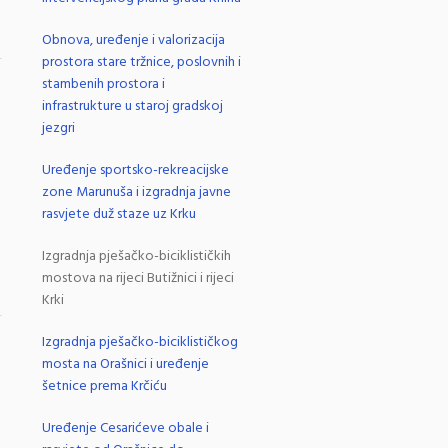
Obnova, uređenje i valorizacija
prostora stare tržnice, poslovnih i
.
stambenih prostora i
infrastrukture u staroj gradskoj
jezgri
Uređenje sportsko-rekreacijske
zone Marunuša i izgradnja javne
rasvjete duž staze uz Krku
Izgradnja pješačko-biciklističkih
mostova na rijeci Butižnici i rijeci
Krki
.
Izgradnja pješačko-biciklističkog
mosta na Orašnici i uređenje
šetnice prema Krčiću
Uređenje Cesarićeve obale i