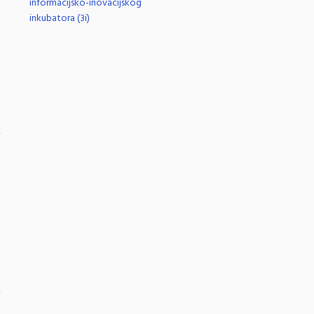
informacijsko-inovacijskog
inkubatora (3i)
.
.