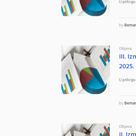
U prilogu
by
Berna
Objava
III. 
2025.
U prilogu
by
Berna
Objava
II. I