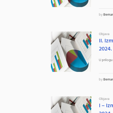
by
Berna
Objava
II. I
2024.
U prilogu
by
Berna
Objava
I – I