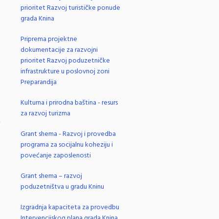
prioritet Razvoj turističke ponude
.
grada Knina
Priprema projektne
dokumentacije za razvojni
prioritet Razvoj poduzetničke
infrastrukture u poslovnoj zoni
Preparandija
Kulturna i prirodna baština - resurs
za razvoj turizma
.
Grant shema - Razvoj i provedba
programa za socijalnu koheziju i
povećanje zaposlenosti
Grant shema – razvoj
poduzetništva u gradu Kninu
Izgradnja kapaciteta za provedbu
Intervencijskog plana grada Knina