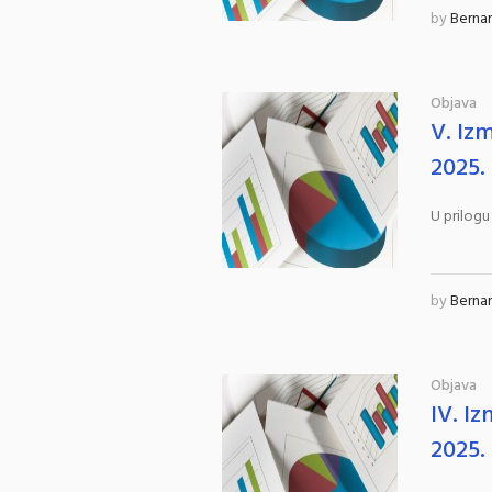
by
Berna
Objava
V. Iz
2025.
U prilogu
by
Berna
Objava
IV. I
2025.