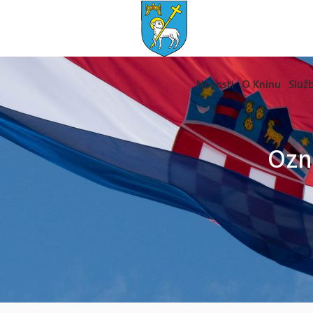
Novosti
O Kninu
Služb
Ozn