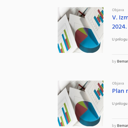
Objava
V. Iz
2024.
U prilogu
by
Berna
Objava
Plan 
U prilogu
by
Berna