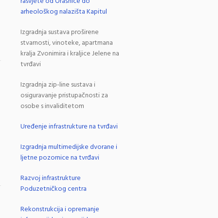
rasvjete od Orašnice do
arheološkog nalazišta Kapitul
Izgradnja sustava proširene
stvarnosti, vinoteke, apartmana
kralja Zvonimira i kraljice Jelene na
tvrđavi
.
Izgradnja zip-line sustava i
osiguravanje pristupačnosti za
osobe s invaliditetom
Uređenje infrastrukture na tvrđavi
Izgradnja multimedijske dvorane i
ljetne pozornice na tvrđavi
Razvoj infrastrukture
Poduzetničkog centra
.
Rekonstrukcija i opremanje