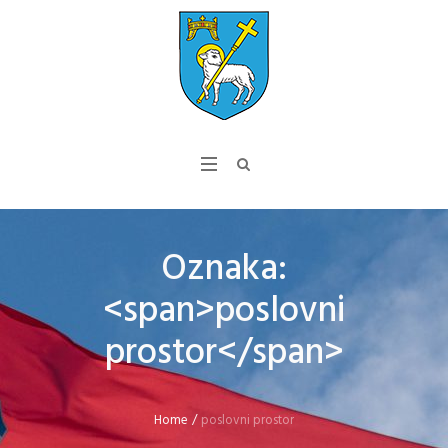
Oznaka:
<span>poslovni
prostor</span>
Home
/
poslovni prostor