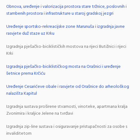
Obnova, uređenje i valorizacija prostora stare tržnice, poslovnih i
stambenih prostora i infrastrukture u staroj gradskoj jezgri
Uređenje sportsko-rekreacijske zone Marunuša i izgradnja javne
rasvjete duž staze uz Krku
Izgradnja pješačko-biciklističkih mostova na rijeci Butižnici i rijeci
Krki
Izgradnja pješačko-biciklističkog mosta na Orašnici i uređenje
šetnice prema Krčiću
Uređenje Cesarićeve obale i rasvjete od Orašnice do arheološkog
nalazišta Kapitul
Izgradnja sustava proširene stvarnosti, vinoteke, apartmana kralja
Zvonimira i kraljice Jelene na tvrđavi
Izgradnja zip-line sustava i osiguravanje pristupačnosti za osobe s
invaliditetom