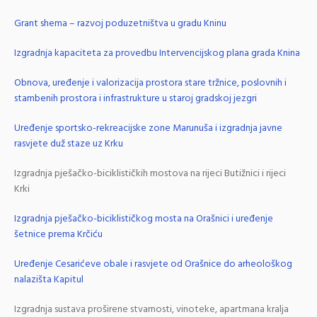
Grant shema – razvoj poduzetništva u gradu Kninu
Izgradnja kapaciteta za provedbu Intervencijskog plana grada Knina
Obnova, uređenje i valorizacija prostora stare tržnice, poslovnih i
stambenih prostora i infrastrukture u staroj gradskoj jezgri
Uređenje sportsko-rekreacijske zone Marunuša i izgradnja javne
rasvjete duž staze uz Krku
Izgradnja pješačko-biciklističkih mostova na rijeci Butižnici i rijeci
Krki
Izgradnja pješačko-biciklističkog mosta na Orašnici i uređenje
šetnice prema Krčiću
Uređenje Cesarićeve obale i rasvjete od Orašnice do arheološkog
nalazišta Kapitul
Izgradnja sustava proširene stvarnosti, vinoteke, apartmana kralja