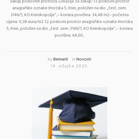
zakup poslovnih prostora. Lokacije za zakup: 1.1. poslovni prostor
anagrafske oznake Imotska 5, Knin, položen na dio „čest. zem.
3146/1, KO Kninskopolje“,– korisna površina: 34,48 m2– početna
cijena: 0,38 eura/m2 1.2. poslovni prostor anagrafske oznake Imotska
5, Knin, položen na dio „čest. zem. 3146/1, KO Kninskopolje“,– korisna
površina: 64,00...
by
Bernard
in
Novosti
14. ožujka 2025.