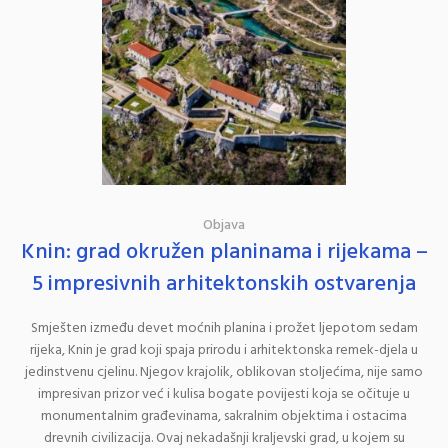
Objava
Knin: grad okružen planinama i rijekama –
5 impresivnih arhitektonskih ostvarenja
Smješten između devet moćnih planina i prožet ljepotom sedam
rijeka, Knin je grad koji spaja prirodu i arhitektonska remek-djela u
jedinstvenu cjelinu. Njegov krajolik, oblikovan stoljećima, nije samo
impresivan prizor već i kulisa bogate povijesti koja se očituje u
monumentalnim građevinama, sakralnim objektima i ostacima
drevnih civilizacija. Ovaj nekadašnji kraljevski grad, u kojem su