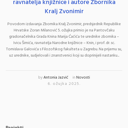
ravnatelja knjižnice i autore Zbornika
Kralj Zvonimir
Povodom izdavanja Zbornika Kralj Zvonimir, predsjednik Republike
Hrvatske Zoran Milanović 5. ožujka primio je na Pantovčaku
gradonačelnika Grada Knina Marija Ćaćića te urednike zbornika –
Ivicu Šimića, ravnatelja Narodne knjižnice – Knin, i prof. dr. sc.
Tomislava Galovića s Filozofskog fakulteta u Zagrebu. Na prijemu su,
uz urednike, sudjelovali i znanstvenici koji su doprinijeli nastanku...
by
Antonia Jazvić
in
Novosti
6. ožujka 2025.