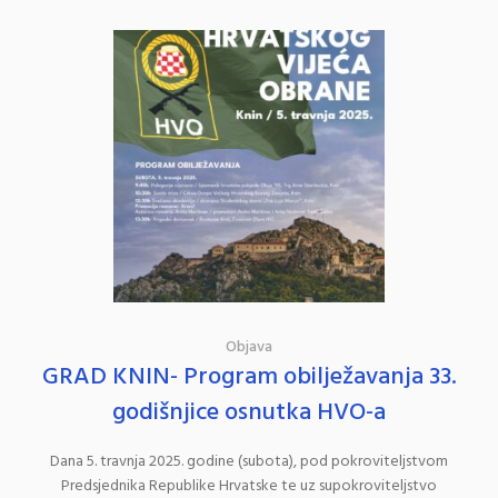
Objava
GRAD KNIN- Program obilježavanja 33.
godišnjice osnutka HVO-a
Dana 5. travnja 2025. godine (subota), pod pokroviteljstvom
Predsjednika Republike Hrvatske te uz supokroviteljstvo