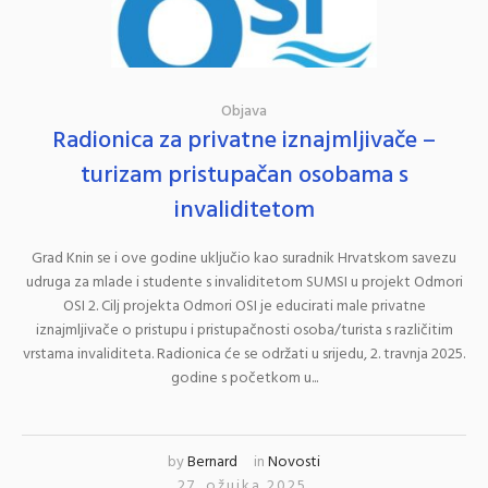
Objava
Radionica za privatne iznajmljivače –
turizam pristupačan osobama s
invaliditetom
Grad Knin se i ove godine uključio kao suradnik Hrvatskom savezu
udruga za mlade i studente s invaliditetom SUMSI u projekt Odmori
OSI 2. Cilj projekta Odmori OSI je educirati male privatne
iznajmljivače o pristupu i pristupačnosti osoba/turista s različitim
vrstama invaliditeta. Radionica će se održati u srijedu, 2. travnja 2025.
godine s početkom u...
by
Bernard
in
Novosti
27. ožujka 2025.