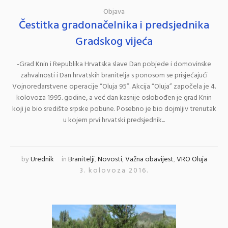
Objava
Čestitka gradonačelnika i predsjednika
Gradskog vijeća
-Grad Knin i Republika Hrvatska slave Dan pobjede i domovinske
zahvalnosti i Dan hrvatskih branitelja s ponosom se prisjećajući
Vojnoredarstvene operacije “Oluja 95”. Akcija “Oluja” započela je 4.
kolovoza 1995. godine, a već dan kasnije oslobođen je grad Knin
koji je bio središte srpske pobune. Posebno je bio dojmljiv trenutak
u kojem prvi hrvatski predsjednik...
by
Urednik
in
Branitelji
,
Novosti
,
Važna obavijest
,
VRO Oluja
3. kolovoza 2016.