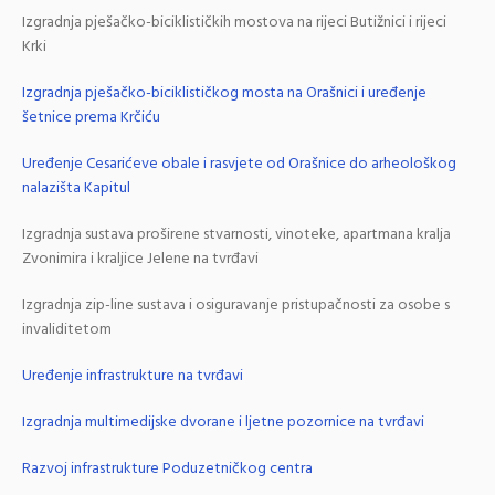
Izgradnja pješačko-biciklističkih mostova na rijeci Butižnici i rijeci
Krki
Izgradnja pješačko-biciklističkog mosta na Orašnici i uređenje
šetnice prema Krčiću
Uređenje Cesarićeve obale i rasvjete od Orašnice do arheološkog
nalazišta Kapitul
Izgradnja sustava proširene stvarnosti, vinoteke, apartmana kralja
Zvonimira i kraljice Jelene na tvrđavi
Izgradnja zip-line sustava i osiguravanje pristupačnosti za osobe s
invaliditetom
Uređenje infrastrukture na tvrđavi
Izgradnja multimedijske dvorane i ljetne pozornice na tvrđavi
Razvoj infrastrukture Poduzetničkog centra