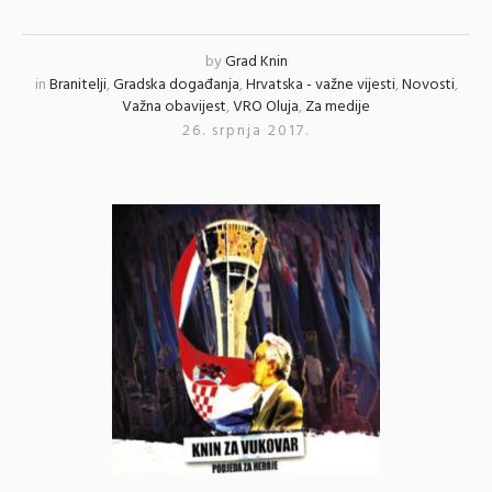
by
Grad Knin
in
Branitelji
,
Gradska događanja
,
Hrvatska - važne vijesti
,
Novosti
,
Važna obavijest
,
VRO Oluja
,
Za medije
26. srpnja 2017.