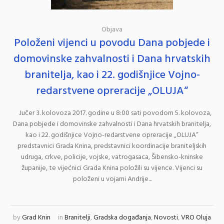
Objava
Položeni vijenci u povodu Dana pobjede i
domovinske zahvalnosti i Dana hrvatskih
branitelja, kao i 22. godišnjice Vojno-
redarstvene opreracije „OLUJA“
Jučer 3. kolovoza 2017. godine u 8:00 sati povodom 5. kolovoza,
Dana pobjede i domovinske zahvalnosti i Dana hrvatskih branitelja,
kao i 22. godišnjice Vojno-redarstvene opreracije „OLUJA“
predstavnici Grada Knina, predstavnici koordinacije braniteljskih
udruga, crkve, policije, vojske, vatrogasaca, Šibensko-kninske
županije, te vijećnici Grada Knina položili su vijence. Vijenci su
položeni u vojarni Andrije...
by
Grad Knin
in
Branitelji
,
Gradska događanja
,
Novosti
,
VRO Oluja