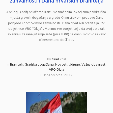
zahvalnosti i Dana hrvatskih branitelja
U prilogu (.pdf) prilažemo Kartu s označenim lokacijama parkirališta i
mjesta glavnih događanja u gradu Kninu tijekom proslave Dana
pobjede i domovinske zahvalnosti i Dana hrvatskih branitelja i 22.
obljetnice VRO “Oluja” . Molimo sve posjetitelje da svoj dolazak
isplaniraju za rane jutarnje sate (prije 8:00) na dan 5. kolovoza kako
bi nesmetano došli do...
by
Grad Knin
in
Branitelji
,
Gradska događanja
,
Novosti
,
Udruge
,
Važna obavijest
,
VRO Oluja
3. kolovoza 2017.