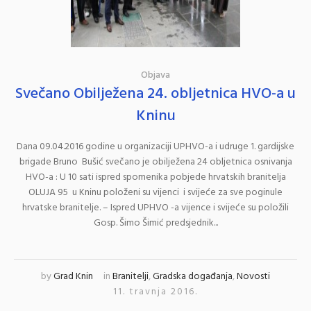
Objava
Svečano Obilježena 24. obljetnica HVO-a u
Kninu
Dana 09.04.2016 godine u organizaciji UPHVO-a i udruge 1. gardijske
brigade Bruno Bušić svečano je obilježena 24 obljetnica osnivanja
HVO-a : U 10 sati ispred spomenika pobjede hrvatskih branitelja
OLUJA 95 u Kninu položeni su vijenci i svijeće za sve poginule
hrvatske branitelje. – Ispred UPHVO -a vijence i svijeće su položili
Gosp. Šimo Šimić predsjednik...
by
Grad Knin
in
Branitelji
,
Gradska događanja
,
Novosti
11. travnja 2016.