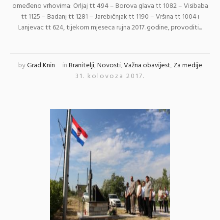
omeđeno vrhovima: Orljaj tt 494 – Borova glava tt 1082 – Visibaba
tt 1125 – Badanj tt 1281 – Jarebičnjak tt 1190 – Vršina tt 1004 i
Lanjevac tt 624, tijekom mjeseca rujna 2017. godine, provoditi...
by
Grad Knin
in
Branitelji
,
Novosti
,
Važna obavijest
,
Za medije
31. kolovoza 2017.