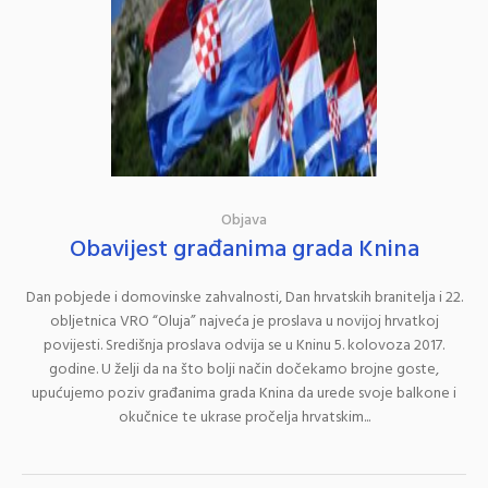
Objava
Obavijest građanima grada Knina
Dan pobjede i domovinske zahvalnosti, Dan hrvatskih branitelja i 22.
obljetnica VRO “Oluja” najveća je proslava u novijoj hrvatkoj
povijesti. Središnja proslava odvija se u Kninu 5. kolovoza 2017.
godine. U želji da na što bolji način dočekamo brojne goste,
upućujemo poziv građanima grada Knina da urede svoje balkone i
okučnice te ukrase pročelja hrvatskim...