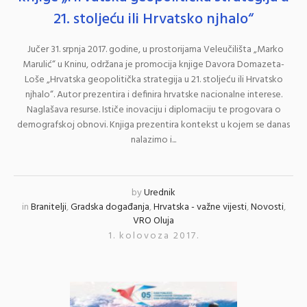
21. stoljeću ili Hrvatsko njhalo“
Jučer 31. srpnja 2017. godine, u prostorijama Veleučilišta „Marko
Marulić“ u Kninu, održana je promocija knjige Davora Domazeta-
Loše „Hrvatska geopolitička strategija u 21. stoljeću ili Hrvatsko
njhalo“. Autor prezentira i definira hrvatske nacionalne interese.
Naglašava resurse. Ističe inovaciju i diplomaciju te progovara o
demografskoj obnovi. Knjiga prezentira kontekst u kojem se danas
nalazimo i...
by
Urednik
in
Branitelji
,
Gradska događanja
,
Hrvatska - važne vijesti
,
Novosti
,
VRO Oluja
1. kolovoza 2017.