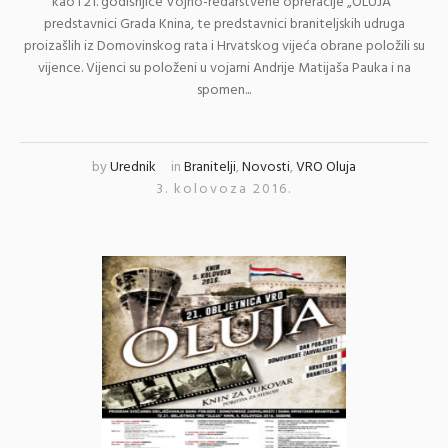
kao i 21. godišnjice Vojno-redarstvene opreracije „OLUJA“
predstavnici Grada Knina, te predstavnici braniteljskih udruga
proizašlih iz Domovinskog rata i Hrvatskog vijeća obrane položili su
vijence. Vijenci su položeni u vojarni Andrije Matijaša Pauka i na
spomen...
by
Urednik
in
Branitelji
,
Novosti
,
VRO Oluja
3. kolovoza 2016.