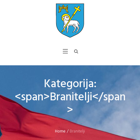
Kategorija:
<span>Branitelji</span
>
Home
/
Branitelji