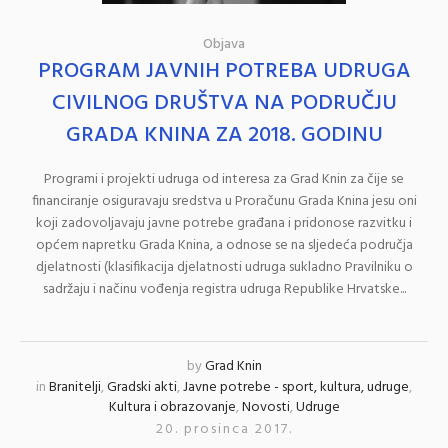
Objava
PROGRAM JAVNIH POTREBA UDRUGA
CIVILNOG DRUŠTVA NA PODRUČJU
GRADA KNINA ZA 2018. GODINU
Programi i projekti udruga od interesa za Grad Knin za čije se
financiranje osiguravaju sredstva u Proračunu Grada Knina jesu oni
koji zadovoljavaju javne potrebe građana i pridonose razvitku i
općem napretku Grada Knina, a odnose se na sljedeća područja
djelatnosti (klasifikacija djelatnosti udruga sukladno Pravilniku o
sadržaju i načinu vođenja registra udruga Republike Hrvatske...
by
Grad Knin
in
Branitelji
,
Gradski akti
,
Javne potrebe - sport, kultura, udruge
,
Kultura i obrazovanje
,
Novosti
,
Udruge
20. prosinca 2017.