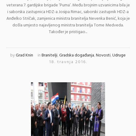
veterana 7. gardijske brigade ‘Puma’. Među brojnim uzvanicima bila je
i saborska zastupnica HDZ-a Josipa Rimac, saborski zastupnik HDZ-a
Anđelko Stričak, zamjenica ministra branitelja Nevenka Benić, koja je
došla umjesto najavljenog ministra branitelja Tome Medveda.
Također je pristigao...
by
Grad Knin
in
Branitelji
,
Gradska događanja
,
Novosti
,
Udruge
18. travnja 2016.