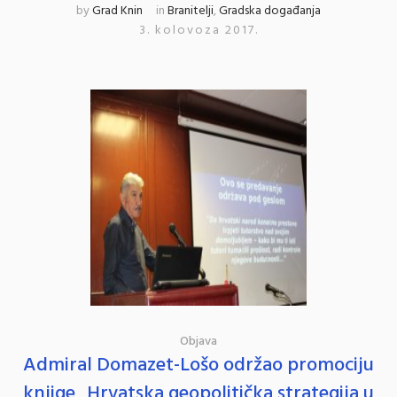
by
Grad Knin
in
Branitelji
,
Gradska događanja
3. kolovoza 2017.
Objava
Admiral Domazet-Lošo održao promociju
knjige „Hrvatska geopolitička strategija u