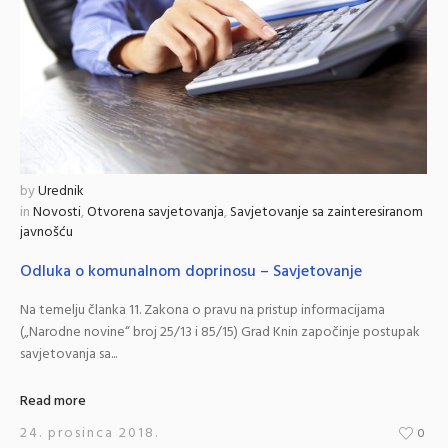
by
Urednik
in
Novosti
,
Otvorena savjetovanja
,
Savjetovanje sa zainteresiranom
javnošću
Odluka o komunalnom doprinosu – Savjetovanje
Na temelju članka 11. Zakona o pravu na pristup informacijama
(„Narodne novine“ broj 25/13 i 85/15) Grad Knin započinje postupak
savjetovanja sa...
Read more
24. prosinca 2018.
0