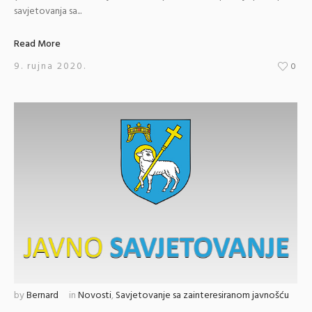
savjetovanja sa...
Read More
9. rujna 2020.
0
by
Bernard
in
Novosti
,
Savjetovanje sa zainteresiranom javnošću