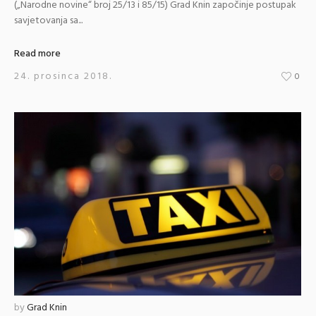
(„Narodne novine“ broj 25/13 i 85/15) Grad Knin započinje postupak
savjetovanja sa...
Read more
24. prosinca 2018.
0
by
Grad Knin