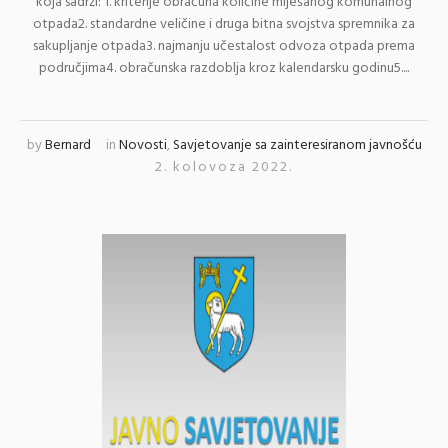
koja sadrži: 1. kriterije obračuna količine miješanog komunalnog
otpada2. standardne veličine i druga bitna svojstva spremnika za
sakupljanje otpada3. najmanju učestalost odvoza otpada prema
područjima4. obračunska razdoblja kroz kalendarsku godinu5....
by
Bernard
in
Novosti
,
Savjetovanje sa zainteresiranom javnošću
2. kolovoza 2022.