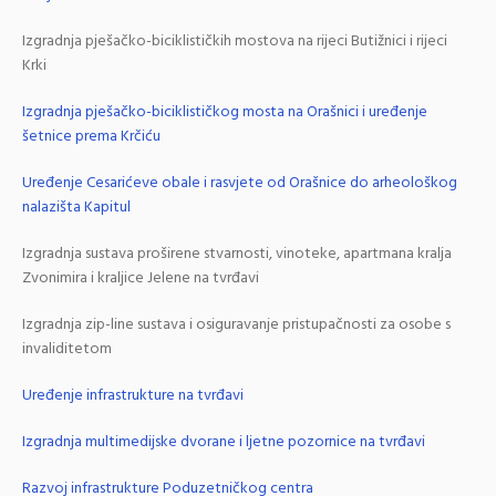
Izgradnja pješačko-biciklističkih mostova na rijeci Butižnici i rijeci
Krki
Izgradnja pješačko-biciklističkog mosta na Orašnici i uređenje
šetnice prema Krčiću
Uređenje Cesarićeve obale i rasvjete od Orašnice do arheološkog
nalazišta Kapitul
Izgradnja sustava proširene stvarnosti, vinoteke, apartmana kralja
Zvonimira i kraljice Jelene na tvrđavi
Izgradnja zip-line sustava i osiguravanje pristupačnosti za osobe s
invaliditetom
Uređenje infrastrukture na tvrđavi
Izgradnja multimedijske dvorane i ljetne pozornice na tvrđavi
Razvoj infrastrukture Poduzetničkog centra