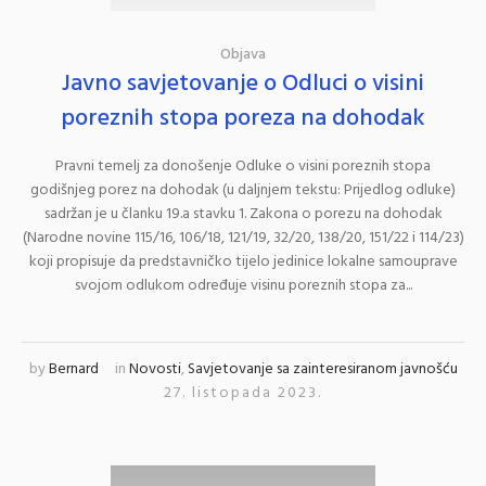
Objava
Javno savjetovanje o Odluci o visini
poreznih stopa poreza na dohodak
Pravni temelj za donošenje Odluke o visini poreznih stopa
godišnjeg porez na dohodak (u daljnjem tekstu: Prijedlog odluke)
sadržan je u članku 19.a stavku 1. Zakona o porezu na dohodak
(Narodne novine 115/16, 106/18, 121/19, 32/20, 138/20, 151/22 i 114/23)
koji propisuje da predstavničko tijelo jedinice lokalne samouprave
svojom odlukom određuje visinu poreznih stopa za...
by
Bernard
in
Novosti
,
Savjetovanje sa zainteresiranom javnošću
27. listopada 2023.