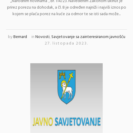
„Narodnim novinama“, br. 114/23. Navedenim Zakonom ukinut je
prirez porezu na dohodak, a čl. 8 je određen najniži i najviši iznos po
kojem se plaća porez na kuće za odmor te se isti sada može...
by
Bernard
in
Novosti
,
Savjetovanje sa zainteresiranom javnošću
27. listopada 2023.