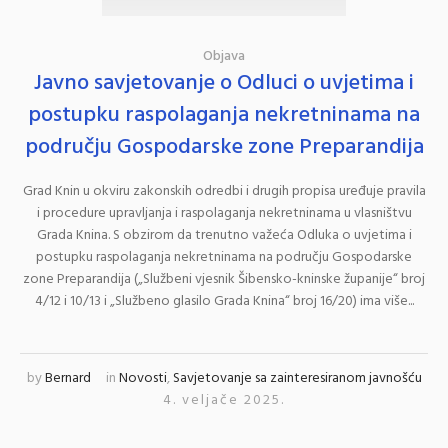
Objava
Javno savjetovanje o Odluci o uvjetima i
postupku raspolaganja nekretninama na
području Gospodarske zone Preparandija
Grad Knin u okviru zakonskih odredbi i drugih propisa uređuje pravila
i procedure upravljanja i raspolaganja nekretninama u vlasništvu
Grada Knina. S obzirom da trenutno važeća Odluka o uvjetima i
postupku raspolaganja nekretninama na području Gospodarske
zone Preparandija („Službeni vjesnik Šibensko-kninske županije“ broj
4/12 i 10/13 i „Službeno glasilo Grada Knina“ broj 16/20) ima više...
by
Bernard
in
Novosti
,
Savjetovanje sa zainteresiranom javnošću
4. veljače 2025.