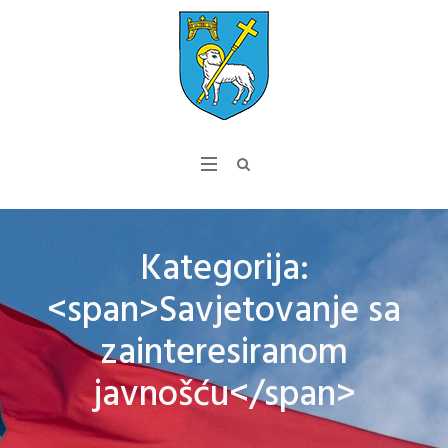
Kategorija:
<span>Savjetovanje sa
zainteresiranom
javnošću</span>