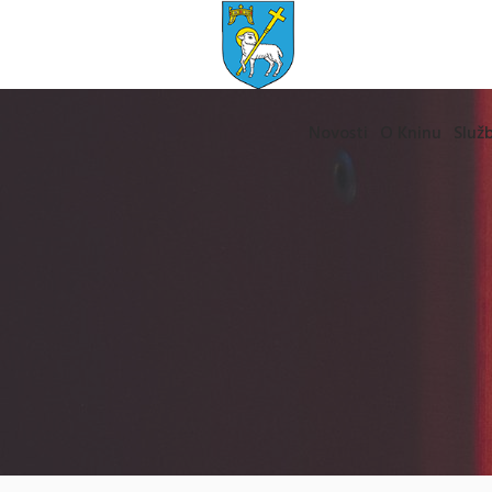
Novosti
O Kninu
Služb