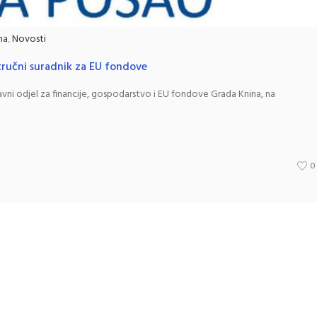
na
,
Novosti
tručni suradnik za EU fondove
vni odjel za financije, gospodarstvo i EU fondove Grada Knina, na
0