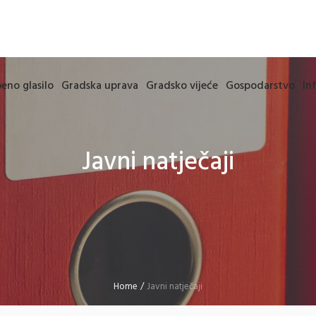
eno glasilo
Gradska uprava
Gradsko vijeće
Gospodarstvo
In
Javni natječaji
Home
/
Javni natječaji