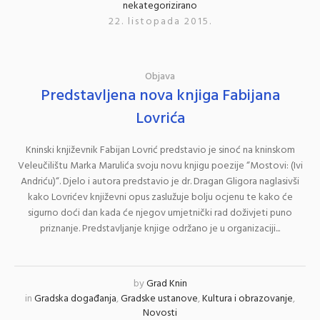
nekategorizirano
22. listopada 2015.
Objava
Predstavljena nova knjiga Fabijana
Lovrića
Kninski književnik Fabijan Lovrić predstavio je sinoć na kninskom
Veleučilištu Marka Marulića svoju novu knjigu poezije “Mostovi: (Ivi
Andriću)“. Djelo i autora predstavio je dr. Dragan Gligora naglasivši
kako Lovrićev književni opus zaslužuje bolju ocjenu te kako će
sigurno doći dan kada će njegov umjetnički rad doživjeti puno
priznanje. Predstavljanje knjige održano je u organizaciji...
by
Grad Knin
in
Gradska događanja
,
Gradske ustanove
,
Kultura i obrazovanje
,
Novosti