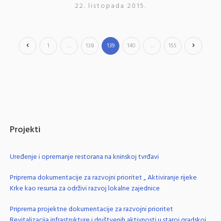
22. listopada 2015.
1
…
138
139
140
…
155
Projekti
Uređenje i opremanje restorana na kninskoj tvrđavi
Priprema dokumentacije za razvojni prioritet „ Aktiviranje rijeke
Krke kao resursa za održivi razvoj lokalne zajednice
Priprema projektne dokumentacije za razvojni prioritet
Revitalizacija infrastrukture i društvenih aktivnosti u staroj gradskoj