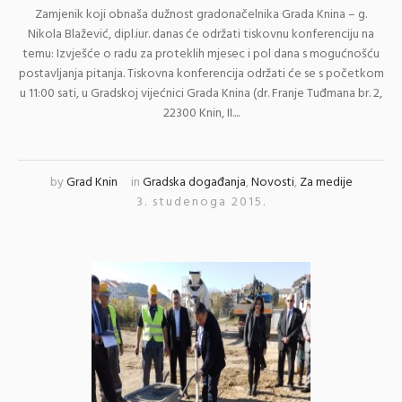
Zamjenik koji obnaša dužnost gradonačelnika Grada Knina – g.
Nikola Blažević, dipl.iur. danas će održati tiskovnu konferenciju na
temu: Izvješće o radu za proteklih mjesec i pol dana s mogućnošću
postavljanja pitanja. Tiskovna konferencija održati će se s početkom
u 11:00 sati, u Gradskoj vijećnici Grada Knina (dr. Franje Tuđmana br. 2,
22300 Knin, II....
by
Grad Knin
in
Gradska događanja
,
Novosti
,
Za medije
3. studenoga 2015.