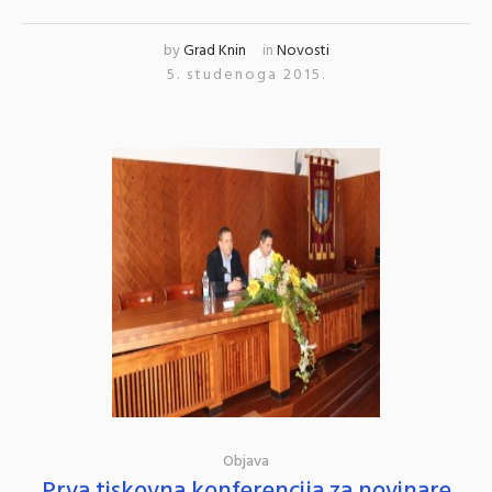
by
Grad Knin
in
Novosti
5. studenoga 2015.
Objava
Prva tiskovna konferencija za novinare