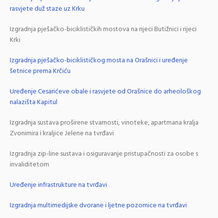
rasvjete duž staze uz Krku
Izgradnja pješačko-biciklističkih mostova na rijeci Butižnici i rijeci
Krki
Izgradnja pješačko-biciklističkog mosta na Orašnici i uređenje
šetnice prema Krčiću
Uređenje Cesarićeve obale i rasvjete od Orašnice do arheološkog
nalazišta Kapitul
Izgradnja sustava proširene stvarnosti, vinoteke, apartmana kralja
Zvonimira i kraljice Jelene na tvrđavi
Izgradnja zip-line sustava i osiguravanje pristupačnosti za osobe s
invaliditetom
Uređenje infrastrukture na tvrđavi
Izgradnja multimedijske dvorane i ljetne pozornice na tvrđavi