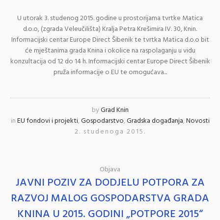
U utorak 3. studenog 2015. godine u prostorijama tvrtke Matica
d.o.o, (zgrada Veleučilišta) Kralja Petra Krešimira IV. 30, Knin.
Informacijski centar Europe Direct Šibenik te tvrtka Matica d.o.o bit
će mještanima grada Knina i okolice na raspolaganju u vidu
konzultacija od 12 do 14 h. Informacijski centar Europe Direct Šibenik
pruža informacije o EU te omogućava...
by
Grad Knin
in
EU fondovi i projekti
,
Gospodarstvo
,
Gradska događanja
,
Novosti
2. studenoga 2015.
Objava
JAVNI POZIV ZA DODJELU POTPORA ZA
RAZVOJ MALOG GOSPODARSTVA GRADA
KNINA U 2015. GODINI „POTPORE 2015“