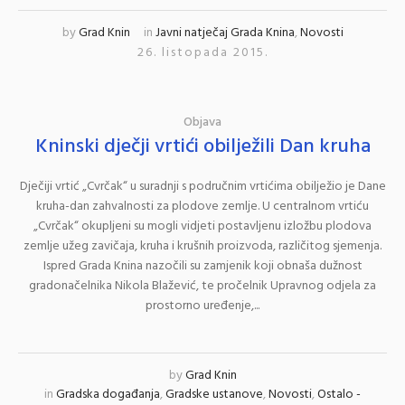
by
Grad Knin
in
Javni natječaj Grada Knina
,
Novosti
26. listopada 2015.
Objava
Kninski dječji vrtići obilježili Dan kruha
Dječiji vrtić „Cvrčak“ u suradnji s područnim vrtićima obilježio je Dane
kruha-dan zahvalnosti za plodove zemlje. U centralnom vrtiću
„Cvrčak“ okupljeni su mogli vidjeti postavljenu izložbu plodova
zemlje užeg zavičaja, kruha i krušnih proizvoda, različitog sjemenja.
Ispred Grada Knina nazočili su zamjenik koji obnaša dužnost
gradonačelnika Nikola Blažević, te pročelnik Upravnog odjela za
prostorno uređenje,...
by
Grad Knin
in
Gradska događanja
,
Gradske ustanove
,
Novosti
,
Ostalo -