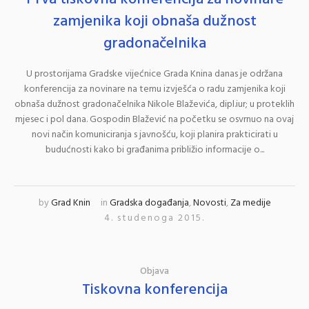
zamjenika koji obnaša dužnost
gradonačelnika
U prostorijama Gradske vijećnice Grada Knina danas je održana
konferencija za novinare na temu izvješća o radu zamjenika koji
obnaša dužnost gradonačelnika Nikole Blaževića, dipl.iur; u proteklih
mjesec i pol dana. Gospodin Blažević na početku se osvrnuo na ovaj
novi način komuniciranja s javnošću, koji planira prakticirati u
budućnosti kako bi građanima približio informacije o...
by
Grad Knin
in
Gradska događanja
,
Novosti
,
Za medije
4. studenoga 2015.
Objava
Tiskovna konferencija