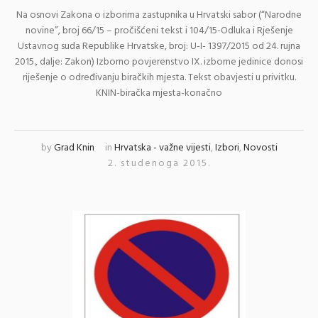
Na osnovi Zakona o izborima zastupnika u Hrvatski sabor (“Narodne
novine”, broj 66/15 – pročišćeni tekst i 104/15-Odluka i Rješenje
Ustavnog suda Republike Hrvatske, broj: U-I- 1397/2015 od 24. rujna
2015., dalje: Zakon) Izborno povjerenstvo IX. izborne jedinice donosi
riješenje o određivanju biračkih mjesta. Tekst obavjesti u privitku.
KNIN-biračka mjesta-konačno
by
Grad Knin
in
Hrvatska - važne vijesti
,
Izbori
,
Novosti
2. studenoga 2015.