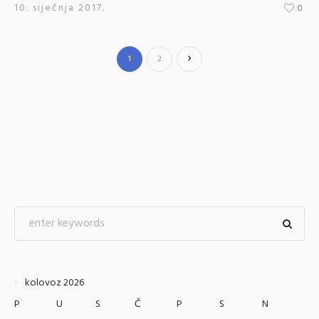
10. siječnja 2017.
0
1
2
kolovoz 2026
P
U
S
Č
P
S
N