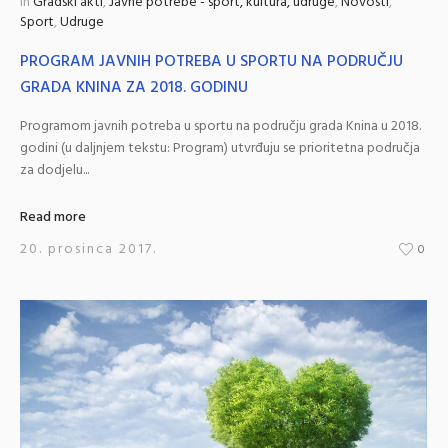
in
Gradski akti
,
Javne potrebe - sport, kultura, udruge
,
Novosti
,
Sport
,
Udruge
PROGRAM JAVNIH POTREBA U SPORTU NA PODRUČJU
GRADA KNINA ZA 2018. GODINU
Programom javnih potreba u sportu na području grada Knina u 2018.
godini (u daljnjem tekstu: Program) utvrđuju se prioritetna područja
za dodjelu...
Read more
20. prosinca 2017.
0