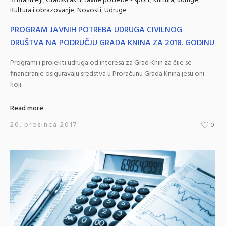
in
Branitelji
,
Gradski akti
,
Javne potrebe - sport, kultura, udruge
,
Kultura i obrazovanje
,
Novosti
,
Udruge
PROGRAM JAVNIH POTREBA UDRUGA CIVILNOG
DRUŠTVA NA PODRUČJU GRADA KNINA ZA 2018. GODINU
Programi i projekti udruga od interesa za Grad Knin za čije se
financiranje osiguravaju sredstva u Proračunu Grada Knina jesu oni
koji...
Read more
20. prosinca 2017.
0