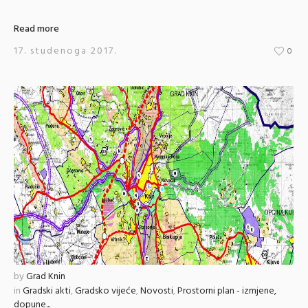
Read more
17. studenoga 2017.
0
by
Grad Knin
in
Gradski akti
,
Gradsko vijeće
,
Novosti
,
Prostorni plan - izmjene,
dopune...