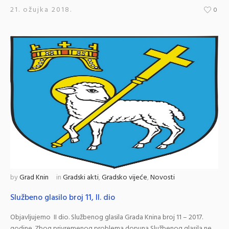
21. ožujka 2018.
0
by
Grad Knin
in
Gradski akti
,
Gradsko vijeće
,
Novosti
Službeno glasilo broj 11, II. dio
Objavljujemo II dio. Službenog glasila Grada Knina broj 11 – 2017.
godine. Zbog privremenog problema dopuna Službenog glasila ne