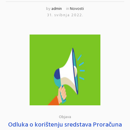
by
admin
in
Novosti
31. svibnja 2022.
Objava
Odluka o korištenju sredstava Proračuna