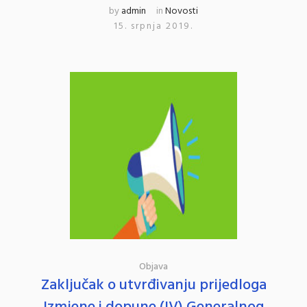
by
admin
in
Novosti
15. srpnja 2019.
Objava
Zaključak o utvrđivanju prijedloga