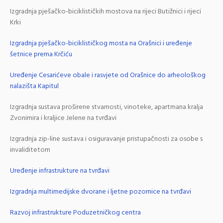
Izgradnja pješačko-biciklističkih mostova na rijeci Butižnici i rijeci
Krki
Izgradnja pješačko-biciklističkog mosta na Orašnici i uređenje
šetnice prema Krčiću
Uređenje Cesarićeve obale i rasvjete od Orašnice do arheološkog
nalazišta Kapitul
Izgradnja sustava proširene stvarnosti, vinoteke, apartmana kralja
Zvonimira i kraljice Jelene na tvrđavi
Izgradnja zip-line sustava i osiguravanje pristupačnosti za osobe s
invaliditetom
Uređenje infrastrukture na tvrđavi
Izgradnja multimedijske dvorane i ljetne pozornice na tvrđavi
Razvoj infrastrukture Poduzetničkog centra