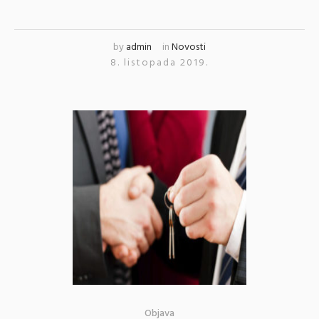
by
admin
in
Novosti
8. listopada 2019.
Objava