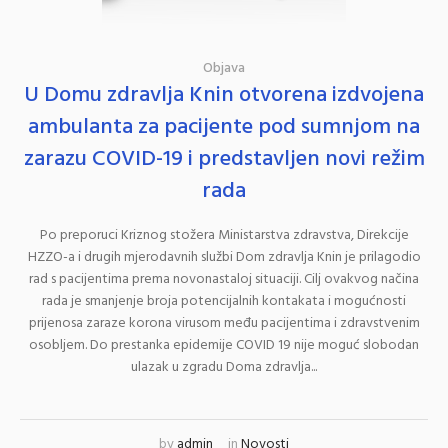
Objava
U Domu zdravlja Knin otvorena izdvojena
ambulanta za pacijente pod sumnjom na
zarazu COVID-19 i predstavljen novi režim
rada
Po preporuci Kriznog stožera Ministarstva zdravstva, Direkcije
HZZO-a i drugih mjerodavnih službi Dom zdravlja Knin je prilagodio
rad s pacijentima prema novonastaloj situaciji. Cilj ovakvog načina
rada je smanjenje broja potencijalnih kontakata i mogućnosti
prijenosa zaraze korona virusom među pacijentima i zdravstvenim
osobljem. Do prestanka epidemije COVID 19 nije moguć slobodan
ulazak u zgradu Doma zdravlja...
by
admin
in
Novosti