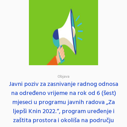
Objava
Javni poziv za zasnivanje radnog odnosa
na određeno vrijeme na rok od 6 (šest)
mjeseci u programu javnih radova „Za
ljepši Knin 2022.“, program uređenje i
zaštita prostora i okoliša na području