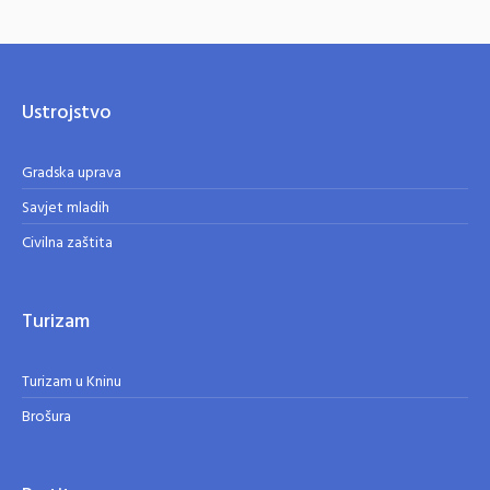
Ustrojstvo
Gradska uprava
Savjet mladih
Civilna zaštita
Turizam
Turizam u Kninu
Brošura