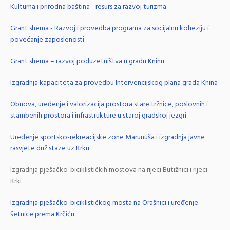
Kulturna i prirodna baština - resurs za razvoj turizma
Grant shema - Razvoj i provedba programa za socijalnu koheziju i
povećanje zaposlenosti
Grant shema – razvoj poduzetništva u gradu Kninu
Izgradnja kapaciteta za provedbu Intervencijskog plana grada Knina
Obnova, uređenje i valorizacija prostora stare tržnice, poslovnih i
stambenih prostora i infrastrukture u staroj gradskoj jezgri
Uređenje sportsko-rekreacijske zone Marunuša i izgradnja javne
rasvjete duž staze uz Krku
Izgradnja pješačko-biciklističkih mostova na rijeci Butižnici i rijeci
Krki
Izgradnja pješačko-biciklističkog mosta na Orašnici i uređenje
šetnice prema Krčiću