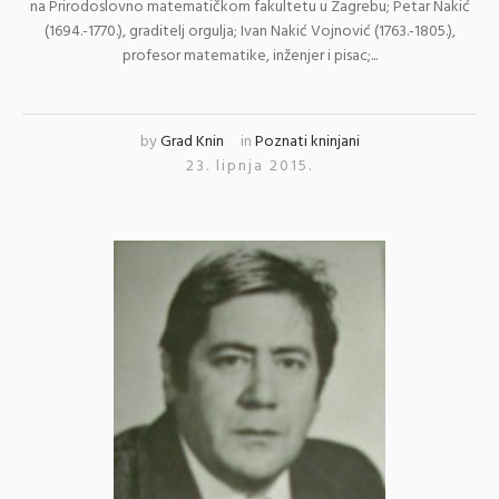
na Prirodoslovno matematičkom fakultetu u Zagrebu; Petar Nakić
(1694.-1770.), graditelj orgulja; Ivan Nakić Vojnović (1763.-1805.),
profesor matematike, inženjer i pisac;...
by
Grad Knin
in
Poznati kninjani
23. lipnja 2015.