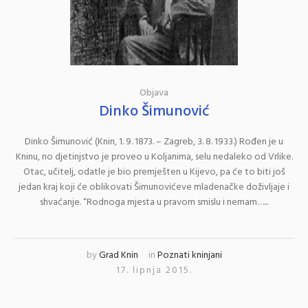
Objava
Dinko Šimunović
Dinko Šimunović (Knin, 1. 9. 1873. – Zagreb, 3. 8. 1933.) Rođen je u
Kninu, no djetinjstvo je proveo u Koljanima, selu nedaleko od Vrlike.
Otac, učitelj, odatle je bio premješten u Kijevo, pa će to biti još
jedan kraj koji će oblikovati Šimunovićeve mladenačke doživljaje i
shvaćanje. “Rodnoga mjesta u pravom smislu i nemam…...
by
Grad Knin
in
Poznati kninjani
17. lipnja 2015.