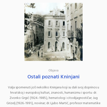
Objava
Ostali poznati Kninjani
Valja spomenuti još nekoliko Kninjana koji su dali svoj doprinos u
hrvatskoj i europskoj kulturi, znanosti, humanizmu i sportu: dr.
Zvonko Grgić (1924.-1985.), hematolog i citodijagnostičar; Jug
Grizelj (1926.-1991.), novinar; dr. Ljubo Martić, profesor matematike