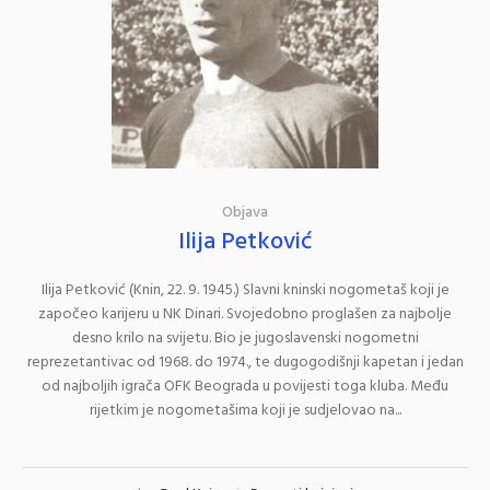
Objava
Ilija Petković
Ilija Petković (Knin, 22. 9. 1945.) Slavni kninski nogometaš koji je
započeo karijeru u NK Dinari. Svojedobno proglašen za najbolje
desno krilo na svijetu. Bio je jugoslavenski nogometni
reprezetantivac od 1968. do 1974., te dugogodišnji kapetan i jedan
od najboljih igrača OFK Beograda u povijesti toga kluba. Među
rijetkim je nogometašima koji je sudjelovao na...