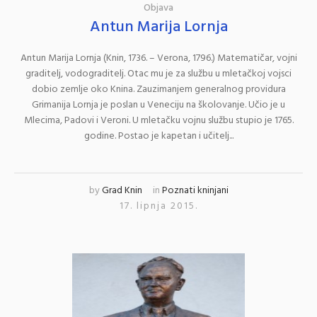
Objava
Antun Marija Lornja
Antun Marija Lornja (Knin, 1736. – Verona, 1796.) Matematičar, vojni
graditelj, vodograditelj. Otac mu je za službu u mletačkoj vojsci
dobio zemlje oko Knina. Zauzimanjem generalnog providura
Grimanija Lornja je poslan u Veneciju na školovanje. Učio je u
Mlecima, Padovi i Veroni. U mletačku vojnu službu stupio je 1765.
godine. Postao je kapetan i učitelj...
by
Grad Knin
in
Poznati kninjani
17. lipnja 2015.