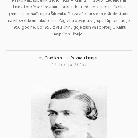
Paško Paić (Šibenik, 29. 10. 1929. – Knin, 21. 4. 2008.) Legendarni
kninski profesor i restaurator kninske tvrđave. Osnovnu školu i
gimnaziju pohađao je u Šibeniku. Po završetku srednje škole studira
na Filozofskom fakultetu u Zagrebu povijesnu grupu. Diplomirao je
1956. godine. Od 1956. živi u Kninu gdje zasniva i obitelj. U Kninu
najprije službuje...
by
Grad Knin
in
Poznati kninjani
17. lipnja 2015.