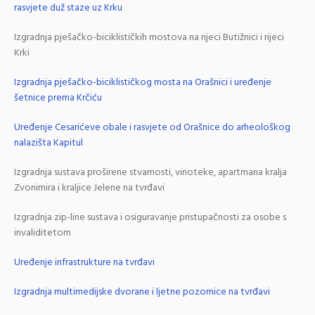
rasvjete duž staze uz Krku
Izgradnja pješačko-biciklističkih mostova na rijeci Butižnici i rijeci
Krki
Izgradnja pješačko-biciklističkog mosta na Orašnici i uređenje
šetnice prema Krčiću
Uređenje Cesarićeve obale i rasvjete od Orašnice do arheološkog
nalazišta Kapitul
Izgradnja sustava proširene stvarnosti, vinoteke, apartmana kralja
Zvonimira i kraljice Jelene na tvrđavi
Izgradnja zip-line sustava i osiguravanje pristupačnosti za osobe s
invaliditetom
Uređenje infrastrukture na tvrđavi
Izgradnja multimedijske dvorane i ljetne pozornice na tvrđavi