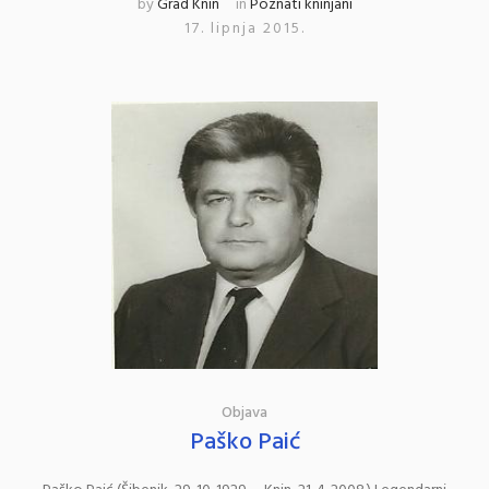
by
Grad Knin
in
Poznati kninjani
17. lipnja 2015.
Objava
Paško Paić