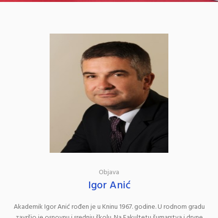
Objava
Igor Anić
Akademik Igor Anić rođen je u Kninu 1967. godine. U rodnom gradu
završio je osnovnu i srednju školu. Na Fakultetu šumarstva i drvne