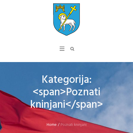
Kategorija:
<span>Poznati
kninjani</span>
Home
/
Poznati kninjani