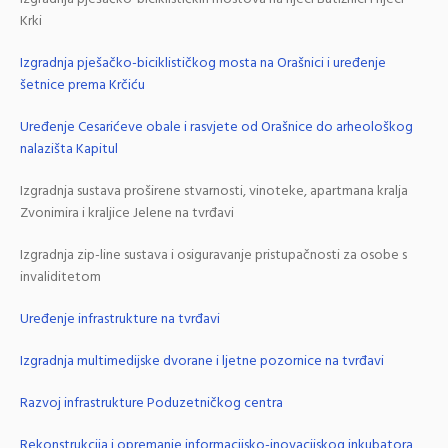
Krki
Izgradnja pješačko-biciklističkog mosta na Orašnici i uređenje
šetnice prema Krčiću
Uređenje Cesarićeve obale i rasvjete od Orašnice do arheološkog
nalazišta Kapitul
Izgradnja sustava proširene stvarnosti, vinoteke, apartmana kralja
Zvonimira i kraljice Jelene na tvrđavi
Izgradnja zip-line sustava i osiguravanje pristupačnosti za osobe s
invaliditetom
Uređenje infrastrukture na tvrđavi
Izgradnja multimedijske dvorane i ljetne pozornice na tvrđavi
Razvoj infrastrukture Poduzetničkog centra
Rekonstrukcija i opremanje informacijsko-inovacijskog inkubatora