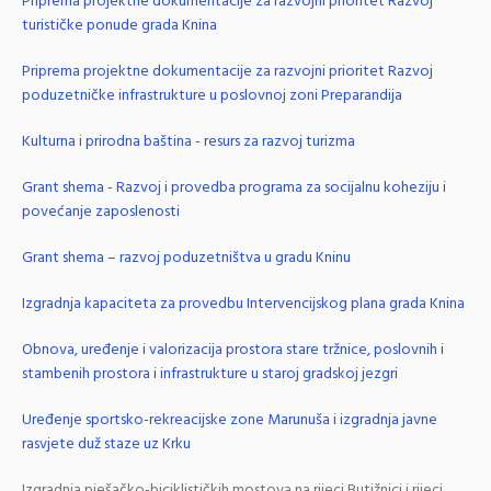
Priprema projektne dokumentacije za razvojni prioritet Razvoj
turističke ponude grada Knina
Priprema projektne dokumentacije za razvojni prioritet Razvoj
poduzetničke infrastrukture u poslovnoj zoni Preparandija
Kulturna i prirodna baština - resurs za razvoj turizma
Grant shema - Razvoj i provedba programa za socijalnu koheziju i
povećanje zaposlenosti
Grant shema – razvoj poduzetništva u gradu Kninu
Izgradnja kapaciteta za provedbu Intervencijskog plana grada Knina
Obnova, uređenje i valorizacija prostora stare tržnice, poslovnih i
stambenih prostora i infrastrukture u staroj gradskoj jezgri
Uređenje sportsko-rekreacijske zone Marunuša i izgradnja javne
rasvjete duž staze uz Krku
Izgradnja pješačko-biciklističkih mostova na rijeci Butižnici i rijeci