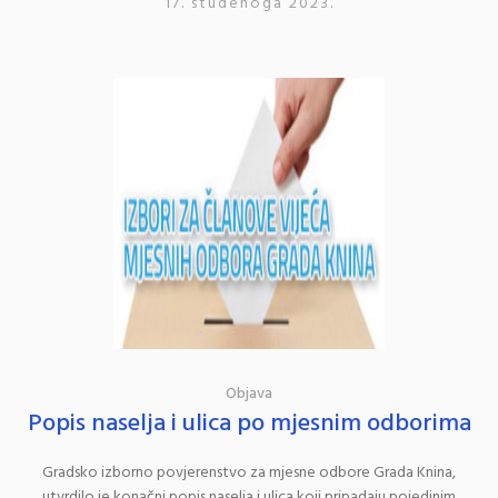
17. studenoga 2023.
Objava
Popis naselja i ulica po mjesnim odborima
Gradsko izborno povjerenstvo za mjesne odbore Grada Knina,
utvrdilo je konačni popis naselja i ulica koji pripadaju pojedinim