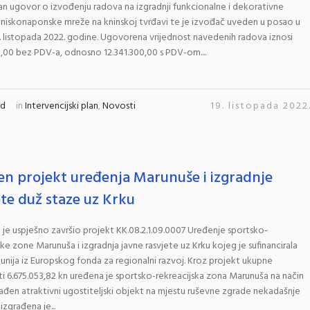
an ugovor o izvođenju radova na izgradnji funkcionalne i dekorativne
i niskonaponske mreže na kninskoj tvrđavi te je izvođač uveden u posao u
. listopada 2022. godine. Ugovorena vrijednost navedenih radova iznosi
,00 bez PDV-a, odnosno 12.341.300,00 s PDV-om....
rd
in
Intervencijski plan
,
Novosti
19. listopada 2022
en projekt uređenja Marunuše i izgradnje
ete duž staze uz Krku
 je uspješno završio projekt KK.08.2.1.09.0007 Uređenje sportsko-
ske zone Marunuša i izgradnja javne rasvjete uz Krku kojeg je sufinancirala
unija iz Europskog fonda za regionalni razvoj. Kroz projekt ukupne
ti 6.675.053,82 kn uređena je sportsko-rekreacijska zona Marunuša na način
rađen atraktivni ugostiteljski objekt na mjestu ruševne zgrade nekadašnje
 izgrađena je...