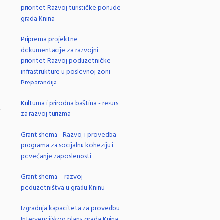
prioritet Razvoj turističke ponude
grada Knina
Priprema projektne
dokumentacije za razvojni
prioritet Razvoj poduzetničke
infrastrukture u poslovnoj zoni
Preparandija
Kulturna i prirodna baština - resurs
za razvoj turizma
.
Grant shema - Razvoj i provedba
programa za socijalnu koheziju i
povećanje zaposlenosti
Grant shema – razvoj
poduzetništva u gradu Kninu
Izgradnja kapaciteta za provedbu
Intervencijskog plana grada Knina