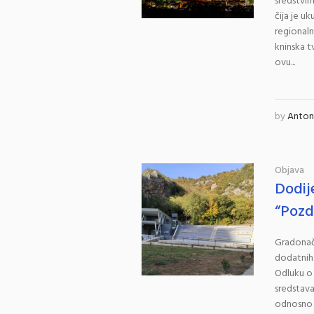
sredstvim
čija je u
regionaln
kninska 
ovu...
by
Antoni
Objava
Dodij
“Pozd
Gradonače
dodatnih
Odluku o 
sredstava
odnosno i