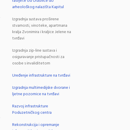
rasvjete od Orašnice do
arheološkog nalazišta Kapitul
Izgradnja sustava proširene
.
stvarnosti, vinoteke, apartmana
kralja Zvonimira i kraljice Jelene na
tvrđavi
Izgradnja zip-line sustava i
osiguravanje pristupačnosti za
osobe s invaliditetom
Uređenje infrastrukture na tvrđavi
Izgradnja multimedijske dvorane i
ljetne pozornice na tvrđavi
Razvoj infrastrukture
Poduzetničkog centra
.
Rekonstrukcija i opremanje