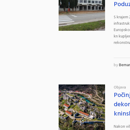
Poduz
S krajem 
infrastru
Europskog
kn kuplje
rekonstru
by
Berna
Objava
Počin
dekor
knins
Nakon vi