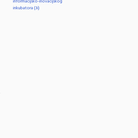
informacijsko-inovacijskog
inkubatora (3i)
.