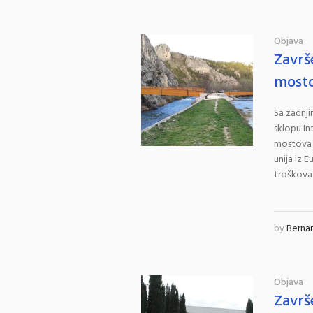
Objava
Završ
mostov
Sa zadnji
sklopu In
mostova na
unija iz 
troškova.
by
Berna
Objava
Završ