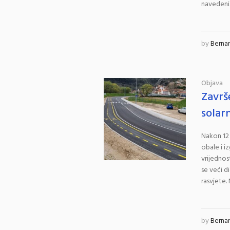
navedeni..
by
Berna
Objava
Završ
solar
Nakon 12 
obale i i
vrijednos
se veći d
rasvjete.
by
Berna