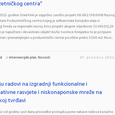
etničkog centra”
2022. godine Grad Knin je uspješno završio projekt KK.08.2.1.09.0008 Razvoj
kture Poduzetničkog centra kojeg je sufinancirala Europska unija iz
 fonda za regionalni razvoj. Kroz projekt ukupne vrijednosti 33.340.012,29
n je napušteni i devastirani objekt bivše tvornice Kninjanka te je potpuno
iran i prenamijenjen u poduzetnički centar površine preko 5.500 m2. Novi...
rd
in
Intervencijski plan
,
Novosti
30. prosinca 2022
ju radovi na izgradnji funkcionalne i
ativne rasvjete i niskonaponske mreže na
koj tvrđavi
še od godinu i pol dana provedbe postupka javne nabave radova konačno