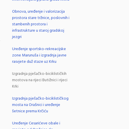
Obnova, uređenje i valorizacija
prostora stare tržnice, poslovnih i
stambenih prostora i
infrastrukture u staroj gradskoj
jezgri
.
Uređenje sportsko-rekreacijske
zone Marunuša i izgradnja javne
rasvjete duž staze uz Krku
Izgradnja pješačko-biciklističkih
mostova na rijeci Butižnici i rijeci
Krki
Izgradnja pješačko-biciklističkog
a
mosta na Orašnici i uređenje
šetnice prema Krčiću
Uređenje Cesarićeve obale i