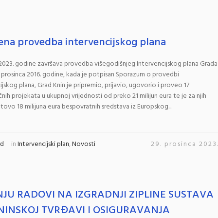
ena provedba intervencijskog plana
2023. godine završava provedba višegodišnjeg Intervencijskog plana Grada
 prosinca 2016. godine, kada je potpisan Sporazum o provedbi
ijskog plana, Grad Knin je pripremio, prijavio, ugovorio i proveo 17
nih projekata u ukupnoj vrijednosti od preko 21 milijun eura te je za njih
ovo 18 milijuna eura bespovratnih sredstava iz Europskog...
rd
in
Intervencijski plan
,
Novosti
29. prosinca 2023
NJU RADOVI NA IZGRADNJI ZIPLINE SUSTAVA
NINSKOJ TVRĐAVI I OSIGURAVANJA