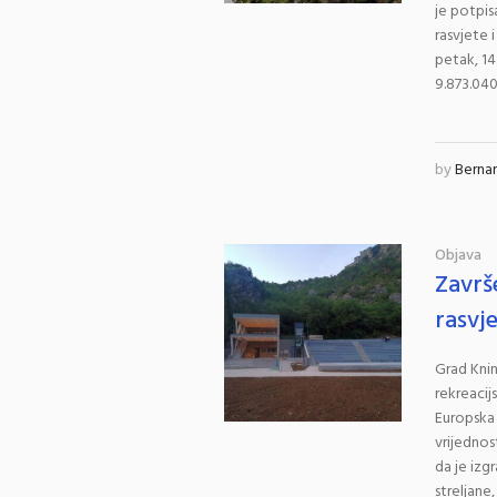
je potpis
rasvjete 
petak, 14
9.873.040
by
Berna
Objava
Završ
rasvj
Grad Knin
rekreacij
Europska 
vrijednos
da je izg
streljane,