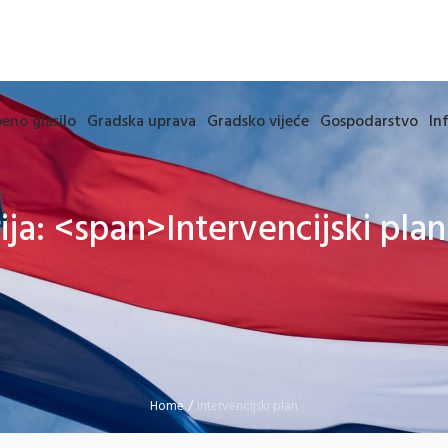
eno glasilo
Gradska uprava
Gradsko vijeće
Gospodarstvo
In
ija: <span>Intervencijski pla
Home
/
Intervencijski plan