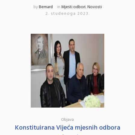
by
Bernard
in
Mjesti odbori
,
Novosti
2. studenoga 2023.
Objava
Konstituirana Vijeća mjesnih odbora