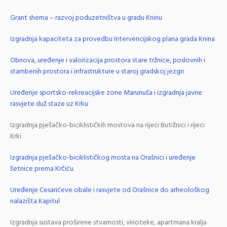
Grant shema – razvoj poduzetništva u gradu Kninu
Izgradnja kapaciteta za provedbu Intervencijskog plana grada Knina
Obnova, uređenje i valorizacija prostora stare tržnice, poslovnih i
stambenih prostora i infrastrukture u staroj gradskoj jezgri
Uređenje sportsko-rekreacijske zone Marunuša i izgradnja javne
rasvjete duž staze uz Krku
Izgradnja pješačko-biciklističkih mostova na rijeci Butižnici i rijeci
Krki
Izgradnja pješačko-biciklističkog mosta na Orašnici i uređenje
šetnice prema Krčiću
Uređenje Cesarićeve obale i rasvjete od Orašnice do arheološkog
nalazišta Kapitul
Izgradnja sustava proširene stvarnosti, vinoteke, apartmana kralja