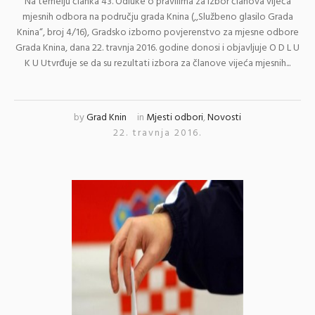
Na temelju članka 43. Odluke o pravilima za izbor članova vijeća
mjesnih odbora na području grada Knina (,,Službeno glasilo Grada
Knina“, broj 4/16), Gradsko izborno povjerenstvo za mjesne odbore
Grada Knina, dana 22. travnja 2016. godine donosi i objavljuje O D L U
K U Utvrđuje se da su rezultati izbora za članove vijeća mjesnih...
by
Grad Knin
in
Mjesti odbori
,
Novosti
22. travnja 2016.