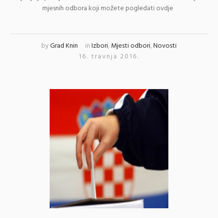
mjesnih odbora koji možete pogledati ovdje
by
Grad Knin
in
Izbori
,
Mjesti odbori
,
Novosti
16. travnja 2016.