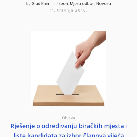
by
Grad Knin
in
Izbori
,
Mjesti odbori
,
Novosti
11. travnja 2016.
Objava
Rješenje o određivanju biračkih mjesta i
liste kandidata za izbor članova vijeća