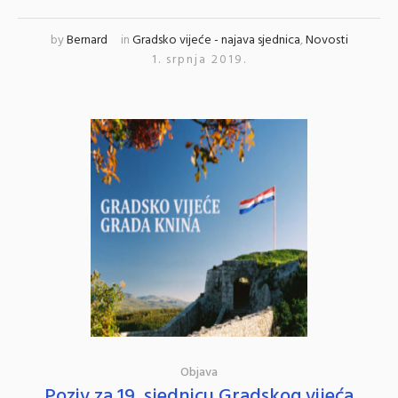
by
Bernard
in
Gradsko vijeće - najava sjednica
,
Novosti
1. srpnja 2019.
Objava
Poziv za 19. sjednicu Gradskog vijeća