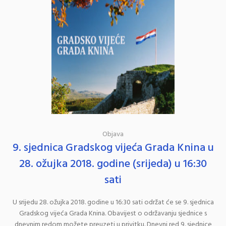
Objava
9. sjednica Gradskog vijeća Grada Knina u
28. ožujka 2018. godine (srijeda) u 16:30
sati
U srijedu 28. ožujka 2018. godine u 16:30 sati održat će se 9. sjednica
Gradskog vijeća Grada Knina. Obavijest o održavanju sjednice s
dnevnim redom možete preuzeti u privitku. Dnevni red 9. sjednice