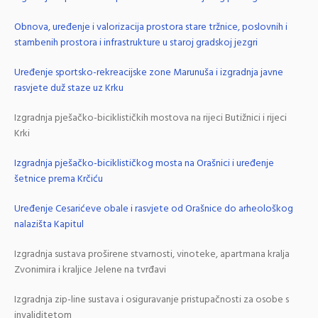
Obnova, uređenje i valorizacija prostora stare tržnice, poslovnih i
stambenih prostora i infrastrukture u staroj gradskoj jezgri
Uređenje sportsko-rekreacijske zone Marunuša i izgradnja javne
rasvjete duž staze uz Krku
Izgradnja pješačko-biciklističkih mostova na rijeci Butižnici i rijeci
Krki
Izgradnja pješačko-biciklističkog mosta na Orašnici i uređenje
šetnice prema Krčiću
Uređenje Cesarićeve obale i rasvjete od Orašnice do arheološkog
nalazišta Kapitul
Izgradnja sustava proširene stvarnosti, vinoteke, apartmana kralja
Zvonimira i kraljice Jelene na tvrđavi
Izgradnja zip-line sustava i osiguravanje pristupačnosti za osobe s
invaliditetom