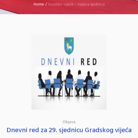
Home
/
Gradsko vijeće – najava sjednica
Objava
Dnevni red za 29. sjednicu Gradskog vijeća