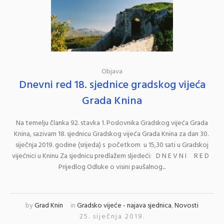
Objava
Dnevni red 18. sjednice gradskog vijeća
Grada Knina
Na temelju članka 92. stavka 1. Poslovnika Gradskog vijeća Grada
Knina, sazivam 18. sjednicu Gradskog vijeća Grada Knina za dan 30.
siječnja 2019. godine (srijeda) s početkom u 15,30 sati u Gradskoj
vijećnici u Kninu Za sjednicu predlažem sljedeći: D N E V N I R E D
Prijedlog Odluke o visini paušalnog...
by
Grad Knin
in
Gradsko vijeće - najava sjednica
,
Novosti
25. siječnja 2019.