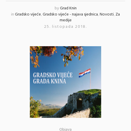
by
Grad Knin
in
Gradsko vijeće
,
Gradsko vijeće - najava sjednica
,
Novosti
,
Za
medije
25. listopada 2018.
Objava