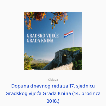
Objava
Dopuna dnevnog reda za 17. sjednicu
Gradskog vijeća Grada Knina (14. prosinca
2018.)