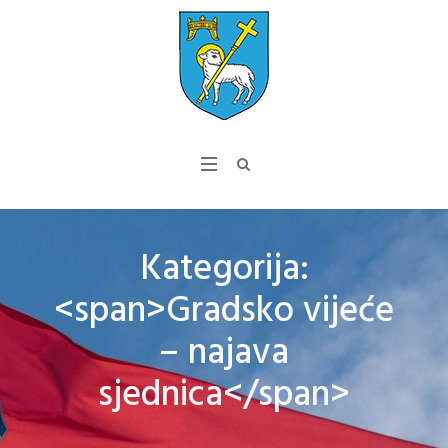
Kategorija:
<span>Gradsko vijeće
– najava
sjednica</span>