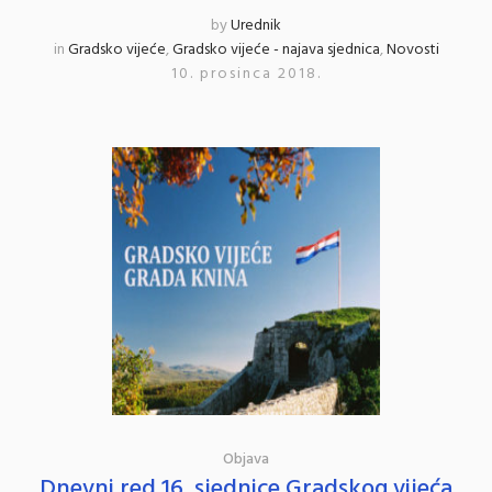
by
Urednik
in
Gradsko vijeće
,
Gradsko vijeće - najava sjednica
,
Novosti
10. prosinca 2018.
Objava
Dnevni red 16. sjednice Gradskog vijeća