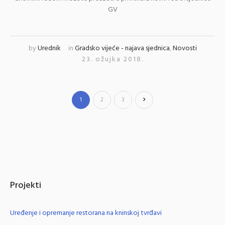
GV
by
Urednik
in
Gradsko vijeće - najava sjednica
,
Novosti
23. ožujka 2018.
1
2
3
Projekti
Uređenje i opremanje restorana na kninskoj tvrđavi